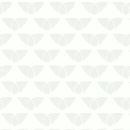
Locais úmidos e com pouca…