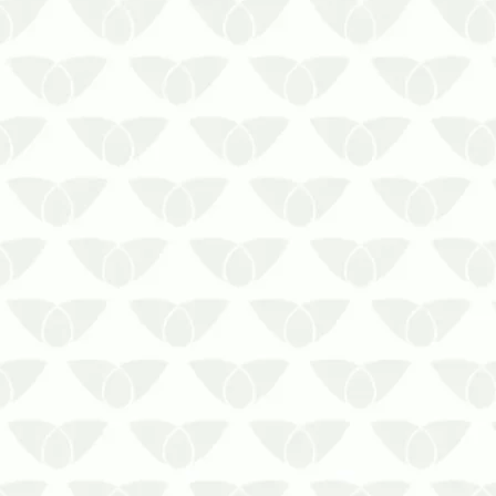
Seu ambiente pode ser invadido por
incômodos visitantes sem a
dedetização de pulgas e carrapatos…