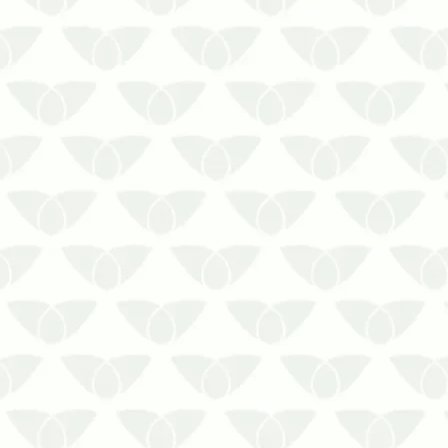
Fale com a Prestaserv Uniprag ao
buscar por soluções de combate aos
carrapatos e moscas na pecuária
moderna