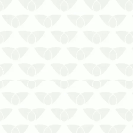
Fale com a Prestaserv Uniprag e saiba
mais sobre o controle de moscas em
estábulos e carrapatos em gado