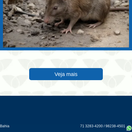
Veja mais
Bahia
71 3283-4200
/
98238-4501