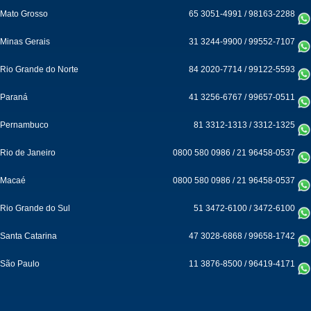
Mato Grosso
65 3051-4991
/
98163-2288
Minas Gerais
31 3244-9900
/
99552-7107
Rio Grande do Norte
84 2020-7714
/
99122-5593
Paraná
41 3256-6767
/
99657-0511
Pernambuco
81 3312-1313
/
3312-1325
Rio de Janeiro
0800 580 0986
/
21 96458-0537
Macaé
0800 580 0986
/
21 96458-0537
Rio Grande do Sul
51 3472-6100
/
3472-6100
Santa Catarina
47 3028-6868
/
99658-1742
São Paulo
11 3876-8500
/
96419-4171