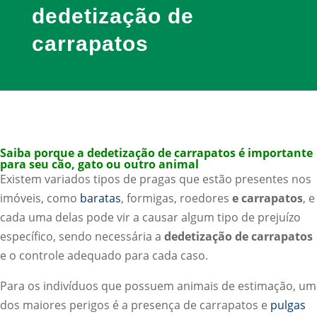
dedetização de
carrapatos
Saiba porque a dedetização de carrapatos é importante
para seu cão, gato ou outro animal
Existem variados tipos de pragas que estão presentes nos
imóveis, como
baratas
, formigas, roedores
e carrapatos
, e
cada uma delas pode vir a causar algum tipo de prejuízo
específico, sendo necessária a
dedetização de carrapatos
e o controle adequado para cada caso.
Para os indivíduos que possuem animais de estimação, um
dos maiores perigos é a presença de carrapatos e
pulgas