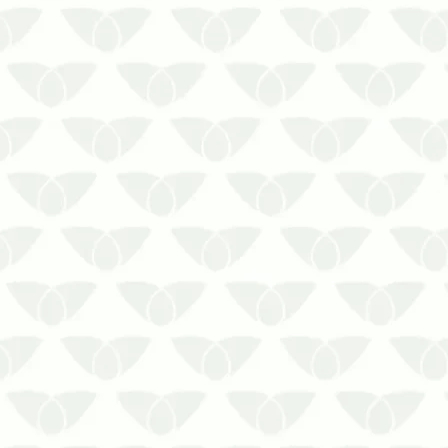
Seu ambiente pode ser tomado pelas
infestações de Pulgas e Carrapatos
quando você menos espera. Quanto
antes o atendimento for feito, …