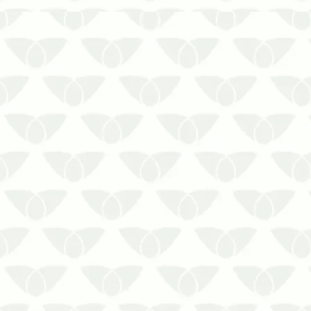
As consequências causadas pela
presença de pragas num local sempre
acabam sendo prejudiciais de alguma
forma.