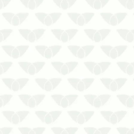
As pragas urbanas são seres cada vez
mais presentes em casas, comércios,
empresas e qualquer outro tipo de
segmento. Sejam escondidas em
pequenas frestas…