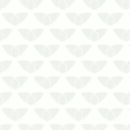
Os carrapatos são parasitas externos
de animais domésticos, silvestres e do
homem. Se alimentam de sangue e são
de grande importância como vetores de
microrganismos patogênicos, dentre
estes: bactérias, protozoários e vírus.