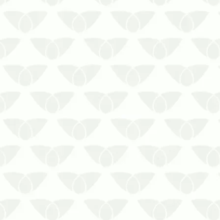
Caso você tenha animais de estimação
em sua residência, é essencial pensar
em fazer um serviço de dedetização de
carrapatos.