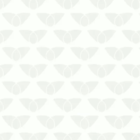
Saiba sobre a transmissão de doenças
das pulgas e carrapatos!