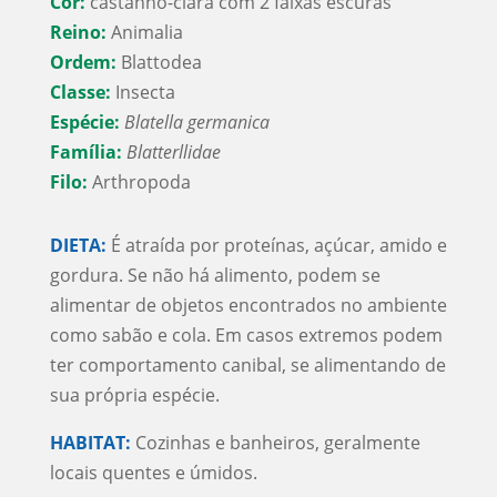
Cor:
castanho-clara com 2 faixas escuras
Reino:
Animalia
Ordem:
Blattodea
Classe:
Insecta
Espécie:
Blatella germanica
Família:
Blatterllidae
Filo:
Arthropoda
DIETA:
É atraída por proteínas, açúcar, amido e
gordura. Se não há alimento, podem se
alimentar de objetos encontrados no ambiente
como sabão e cola. Em casos extremos podem
ter comportamento canibal, se alimentando de
sua própria espécie.
HABITAT:
Cozinhas e banheiros, geralmente
locais quentes e úmidos.