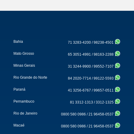
Bahia
71 3283-4200
/
98238-4501
Mato Grosso
65 3051-4991
/
98163-2288
Minas Gerais
31 3244-9900
/
99552-7107
Rio Grande do Norte
84 2020-7714
/
99122-5593
Paraná
41 3256-6767
/
99657-0511
Pernambuco
81 3312-1313
/
3312-1325
Rio de Janeiro
0800 580 0986
/
21 96458-0537
Macaé
0800 580 0986
/
21 96458-0537