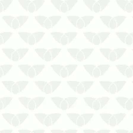
dos insetos. Já que, além de
perturbarem o seu sono, eles
bagunçam a sua saúde.