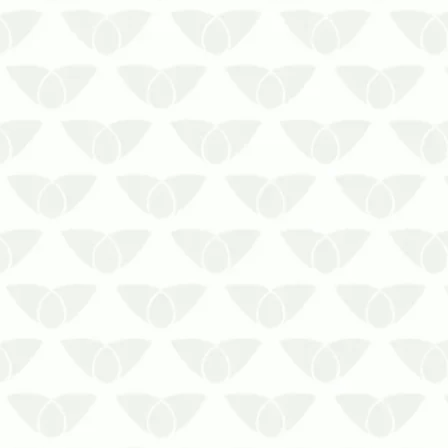
As doenças transmitidas por mosquitos
são inúmeras. Conheça sobre elas e os