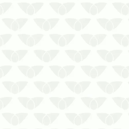
Dedetização de mosquitos: esse
serviço é importante para eliminação