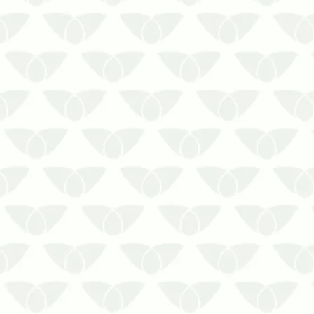
Dedetização de Mosquitos: Para
controlar e se prevenir deles você deve
conhecer as principais espécies.
Existem 4 mais comuns no Brasil, saiba
quais!