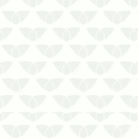
No próximo verão, o Brasil está prestes
a viver uma epidemia de chikungunya.
O calor e a chuva se configuram como
o clima ideal para a proliferação do
mosquito.