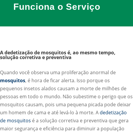
Funciona o Serviço
A dedetização de mosquitos é, ao mesmo tempo,
solução corretiva e preventiva
Quando você observa uma proliferação anormal de
mosquitos
, é hora de ficar alerta. Isso porque os
pequenos insetos alados causam a morte de milhões de
pessoas em todo o mundo. Não subestime o perigo que os
mosquitos causam, pois uma pequena picada pode deixar
um homem de cama e até levá-lo à morte. A
dedetização
de mosquitos
é a solução corretiva e preventiva que gera
maior segurança e eficiência para diminuir a população