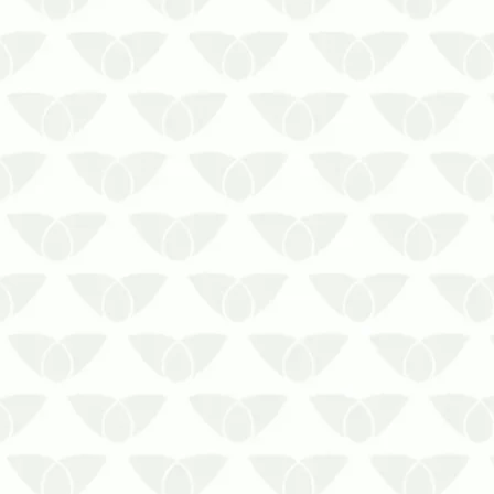
A dengue é uma doença viral
transmitida pela picada do mosquito
Aedes aegypti, caracterizada por
sintomas como febre alta…