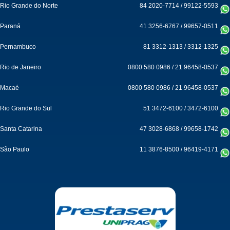
Rio Grande do Norte
84 2020-7714
/
99122-5593
Paraná
41 3256-6767
/
99657-0511
Pernambuco
81 3312-1313
/
3312-1325
Rio de Janeiro
0800 580 0986
/
21 96458-0537
Macaé
0800 580 0986
/
21 96458-0537
Rio Grande do Sul
51 3472-6100
/
3472-6100
Santa Catarina
47 3028-6868
/
99658-1742
São Paulo
11 3876-8500
/
96419-4171