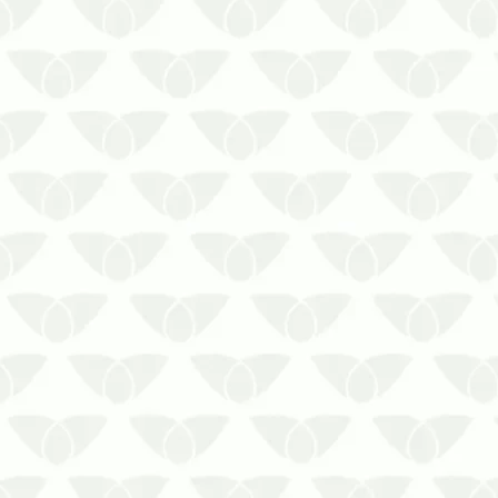
Existem cerca de 3,5 mil espécies de
mosquitos em todo mundo. Mas nem
todas são considerados pragas
urbanas.