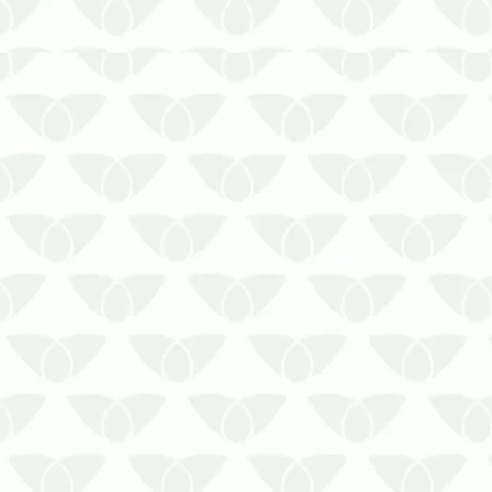
Previna-se contra a picada de
mosquitos perigosos para a saúde. A
aparição de mosquitos é incômoda.
Saiba como evitá-los.