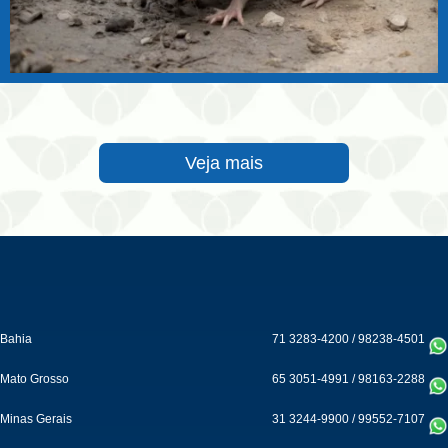
Veja mais
Bahia
71 3283-4200
/
98238-4501
Mato Grosso
65 3051-4991
/
98163-2288
Minas Gerais
31 3244-9900
/
99552-7107