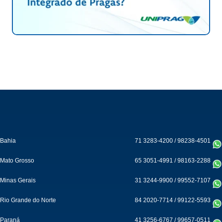
Bahia
71 3283-4200
/
98238-4501
Mato Grosso
65 3051-4991
/
98163-2288
Minas Gerais
31 3244-9900
/
99552-7107
Rio Grande do Norte
84 2020-7714
/
99122-5593
Paraná
41 3256-6767
/
99657-0511