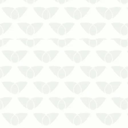
As estratégias para combater roedores
evitam a transmissão de doenças
Os ratos são conhecidos como uma
ameaça silenciosa e discreta que