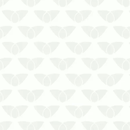
A proliferação de ratos em casa
ameaça a segurança familiar
Algumas pragas urbanas são
conhecidas pelos danos que causam
nos espaços onde se proliferam. Um
bom exemplo são os roedores, que
chegam quando menos se espera e
podem prejudicar a vida das …