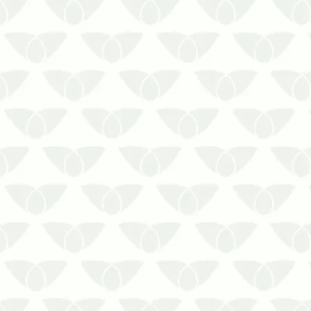
Os indícios de infestação por ratos
indicam perigo em seu ambiente
Ninguém deseja conviver no mesmo
ambiente que as pragas urbanas, mas
elas chegam quando menos se espera
e causam problemas gigantescos por
onde passam. Os roedores têm
destaque, pois …