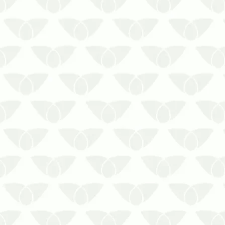
As espécies de roedores em Cuiabá
podem invadir o seu ambiente
Algumas pragas urbanas despertam
pânico e preocupação por onde
passam. Os ratos são o melhor
exemplo porque, além do medo
excessivo que causam em pessoas
sensíveis, eles também transmitem…