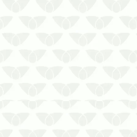
Fale com a Prestaserv Uniprag para
manter seu ambiente livre de roedores