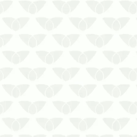
invade qualquer ambiente. Essas
pragas migram para o ambiente
intradomiciliar e se adaptam com
rapidez quando enco…