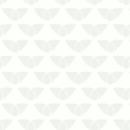
Conte com a Prestaserv Uniprag para
se proteger contra a transmissão de
doenças pelos ratos