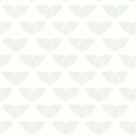
pesadelo das pessoas quando se
proliferam nos espaços, principalmente
pela possibilidade de transmissão de…