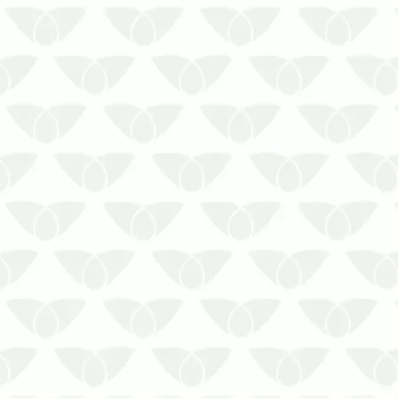
Dúvidas sobre as armadilhas e
repelentes contra ratos? Fale com a
Prestaserv Uniprag!