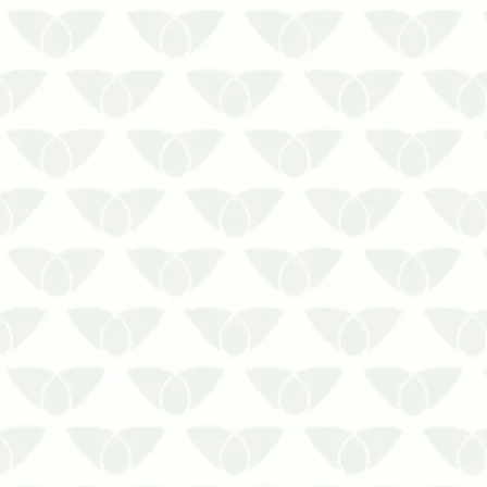
A Prestaserv Uniprag está aqui para
realizar o controle de ratos em áreas
rurais