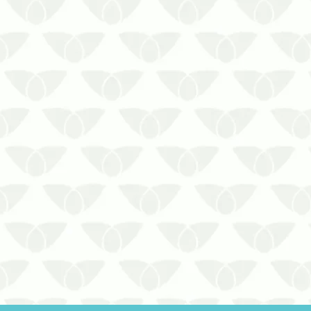
Durante os períodos de calor intenso, é
comum que insetos e outros agentes
indesejados se tornem mais ativos
dentro das residênciasCom o aumento
da população de pragas no verão,
muitas pessoas buscam alternativas
naturais para manter sua casa livre d…