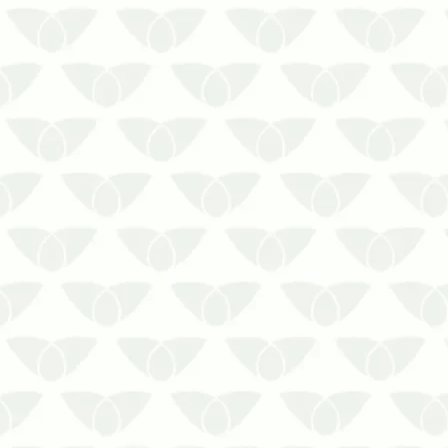
A manutenção do controle de pragas
urbanas em Cuiabá – MT prolonga os
resultadosEliminar a infestação de um
ambiente é um ponto importante para
preservar a segurança das pessoas,