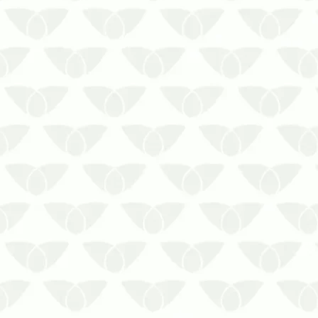
Mantenha seu espaço livre de pragas
com a dedetização preventivaO seu lar
deve ser um refúgio protegido e seguro
para a sua família. Por isso, pragas
urbanas não devem ter vez no seu
espaço. A dedetização preventiva no
verão é a solução fundamental p…