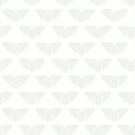
O Controle Integrado de Pragas em
Cuiabá – MT é a solução contra
infestaçõesAs pragas urbanas têm uma
péssima reputação nas cidades,
principalmente porque causam
problemas por onde passam. Em
comércios, empresas e indústrias, a
presença discreta pode…