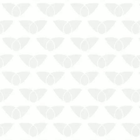
A proliferação de pragas em ambientes
urbanos é um problema comum nas
cidades e pode afetar a saúde das
pessoas. Alguns agentes transmitem
doenças perigosas, mas também se
destacam pelos prejuízos que causam