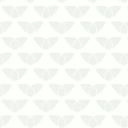
O combate às pragas nas cidades é um
compromisso constante em ambientes
que desejam evitar problemas
estruturais e manter a segurança das
pessoas. Com o suporte de uma
empresa especializada, é possível
localizar e eliminar os focos dos
agentes por me…