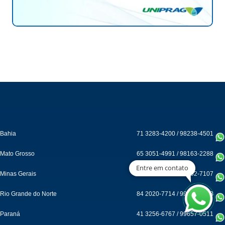
Bahia
71 3283-4200
/
98238-4501
Mato Grosso
65 3051-4991
/
98163-2288
Entre em contato
Minas Gerais
31 3244-9900
/
99552-7107
Rio Grande do Norte
84 2020-7714
/
99122-5593
Paraná
41 3256-6767
/
99657-0511