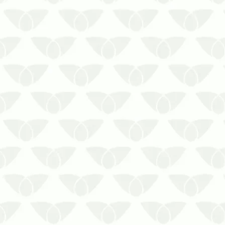
O controle de pragas em condomínios
em Cuiabá – MT é a solução contra as
infestações silenciosasConviver com
as pragas urbanas é um problema que
ninguém gostaria de enfrentar, mas
pode acontecer quando menos se
espera e gerar transtornos para as
pess…