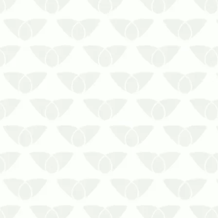
como residências, comércios,
empresas, indústrias e outros
estabelecimento…