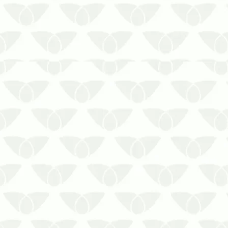
Proteja o seu ambiente e a sua saúde
com o contrato de controle de pragas
em Cuiabá – MTAs pragas urbanas
frequentemente são um problema para
as pessoas em diversos ambientes,