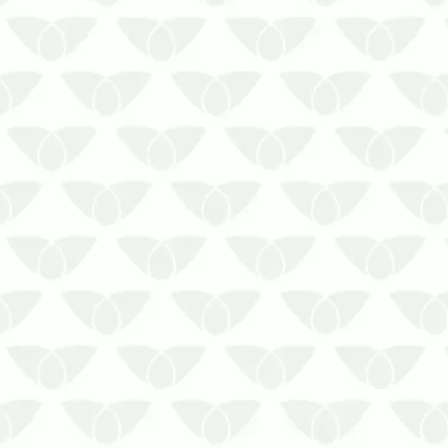
O controle de pragas recorrente em
Cuiabá – MT é a melhor solução contra
os focos insistentesQualquer ambiente
está suscetível a receber a visita
incômoda das pragas urbanas, que
surgem quando menos se espera e
podem causar inúmeros problemas
para as…