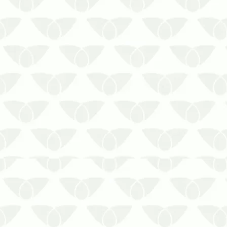
As elevadas temperaturas e as
pancadas de chuvas frequentes do
verão criam as condições perfeitas para
a reprodução de pragas urbanas, que
invadem qualquer ambiente de forma
sorrateira e silenciosa. Começar o
início do ano sem o controle de pragas
ur…