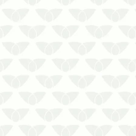
O controle de pragas em ambientes
industriais em Cuiabá – MT previne a
segurança das equipesConviver no
mesmo ambiente que as pragas
urbanas representa um risco direto à
saúde, afinal, os agentes são
responsáveis pela disseminação de
doenças perigosa…