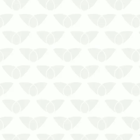
A infestação de pragas urbanas é um
problema comum nas cidades que
atinge diversos ambientes, se
transformando em um grande pesadelo
em pouco tempo. Em ambientes
corporativos, a presença discreta de
baratas, formigas, mosquitos, moscas e
outros agent…