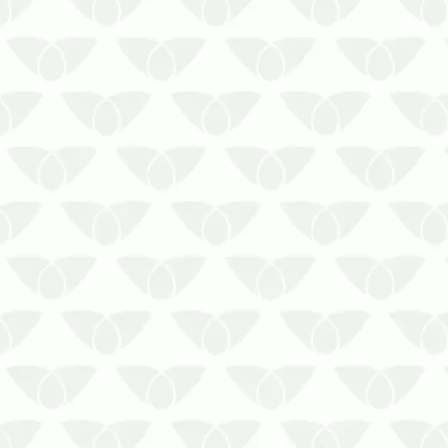
A manutenção do controle de pragas
urbanas em Cuiabá – MT prolonga os
resultadosEliminar a infestação de um
ambiente é um ponto importante para
preservar a segurança das pessoas,
evitar problemas estruturais e despesas
financeiras com reparos ou açõe…