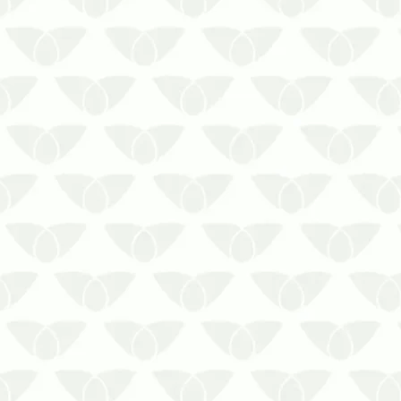
Durante os períodos de calor intenso, é
comum que insetos e outros agentes
indesejados se tornem mais ativos
dentro das residênciasCom o aumento
da população de pragas no verão,
muitas pessoas buscam alternativas
naturais para manter sua casa livre d…