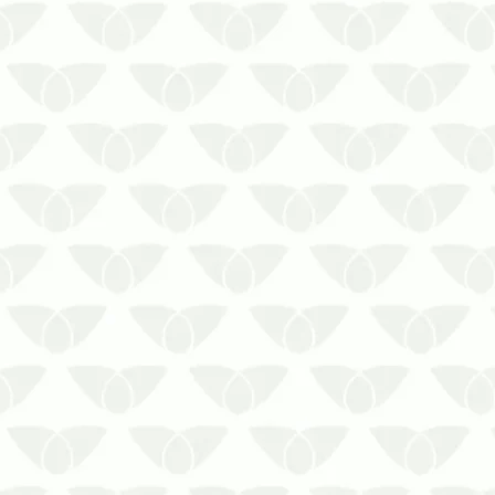
O controle de pragas em condomínios
em Cuiabá – MT é a solução contra as
infestações silenciosasConviver com
as pragas urbanas é um problema que
ninguém gostaria de enfrentar, mas