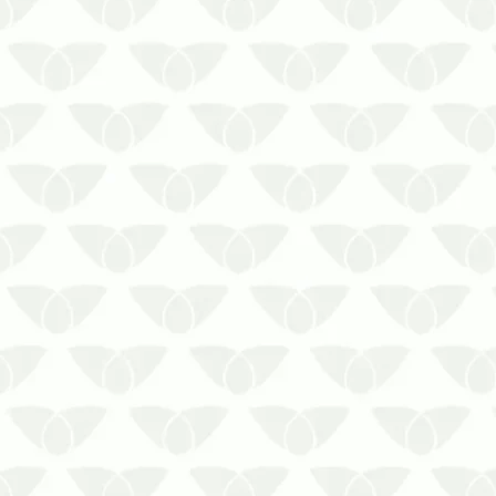
A proliferação de pragas em ambientes
urbanos é um problema comum nas
cidades e pode afetar a saúde das
pessoas. Alguns agentes transmitem
doenças perigosas, mas também se
destacam pelos prejuízos que causam
aos imóveis e às atividades comerciais
ou …