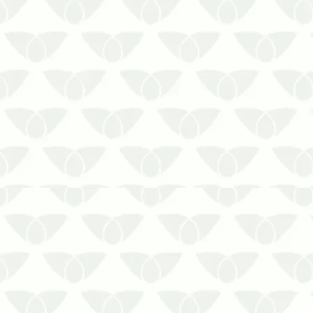
incômoda das pragas urbanas, que
surgem quando menos se espera e
podem causar inúmeros problemas
para as…