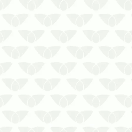
pode acontecer quando menos se
espera e gerar transtornos para as
pess…