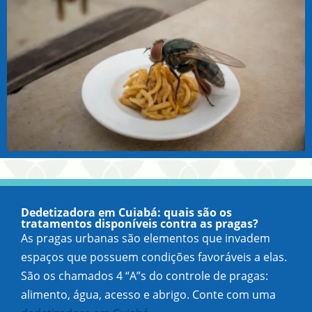
Dedetizadora em Cuiabá: quais são os
tratamentos disponíveis contra as pragas?
As pragas urbanas são elementos que invadem
espaços que possuem condições favoráveis a elas.
São os chamados 4 “A”s do controle de pragas:
alimento, água, acesso e abrigo. Conte com uma