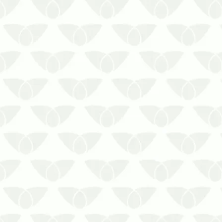
localizar e eliminar os focos dos
agentes por me…