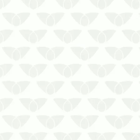
Mantenha seu espaço livre de pragas
com a dedetização preventivaO seu lar
deve ser um refúgio protegido e seguro
para a sua família. Por isso, pragas
urbanas não devem ter vez no seu
espaço. A dedetização preventiva no
verão é a solução fundamental p…