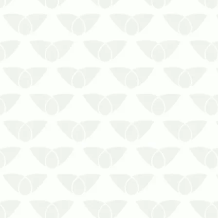
A infestação de pragas urbanas é um
problema comum nas cidades que
atinge diversos ambientes, se
transformando em um grande pesadelo
em pouco tempo. Em ambientes
corporativos, a presença discreta de
baratas, formigas, mosquitos, moscas e
outros agent…