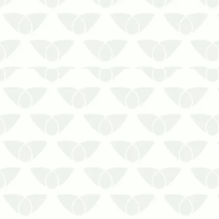
O Controle Integrado de Pragas em
Cuiabá – MT é a solução contra
infestaçõesAs pragas urbanas têm uma
péssima reputação nas cidades,
principalmente porque causam
problemas por onde passam. Em
comércios, empresas e indústrias, a
presença discreta pode…