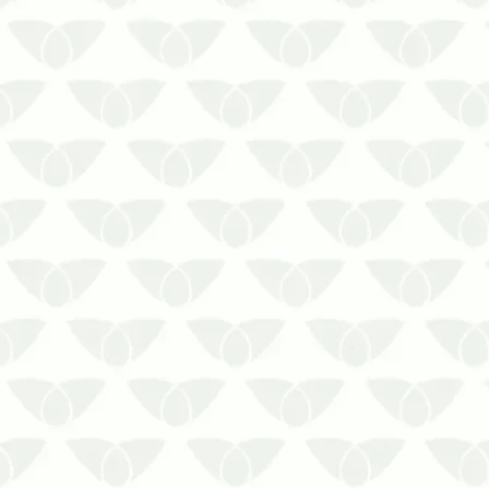
As elevadas temperaturas e as
pancadas de chuvas frequentes do
verão criam as condições perfeitas para
a reprodução de pragas urbanas, que
invadem qualquer ambiente de forma
sorrateira e silenciosa. Começar o
início do ano sem o controle de pragas