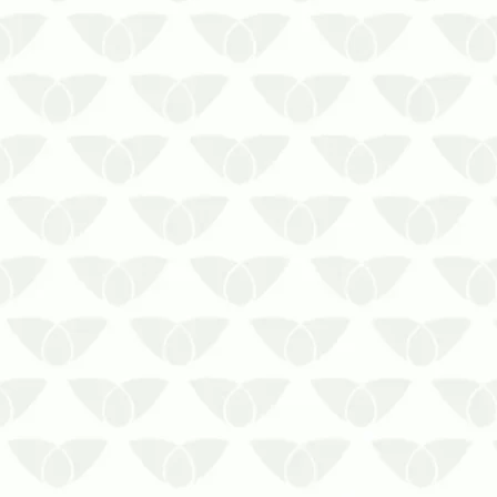
O controle de pragas em ambientes
industriais em Cuiabá – MT previne a
segurança das equipesConviver no
mesmo ambiente que as pragas
urbanas representa um risco direto à
saúde, afinal, os agentes são
responsáveis pela disseminação de
doenças perigosa…