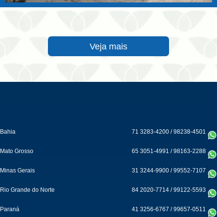
Veja mais
Bahia
71 3283-4200
/
98238-4501
Mato Grosso
65 3051-4991
/
98163-2288
Minas Gerais
31 3244-9900
/
99552-7107
Rio Grande do Norte
84 2020-7714
/
99122-5593
Paraná
41 3256-6767
/
99657-0511