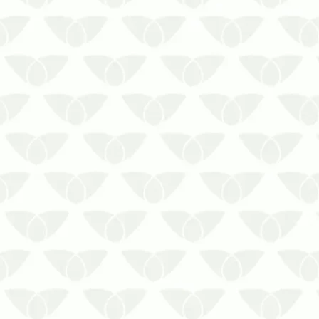
Proteja o seu ambiente e a sua saúde
com o contrato de controle de pragas
em Cuiabá – MTAs pragas urbanas
frequentemente são um problema para
as pessoas em diversos ambientes,
como residências, comércios,
empresas, indústrias e outros
estabelecimento…