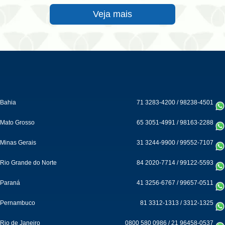
Veja mais
Bahia
71 3283-4200
/
98238-4501
Mato Grosso
65 3051-4991
/
98163-2288
Minas Gerais
31 3244-9900
/
99552-7107
Rio Grande do Norte
84 2020-7714
/
99122-5593
Paraná
41 3256-6767
/
99657-0511
Pernambuco
81 3312-1313
/
3312-1325
Rio de Janeiro
0800 580 0986
/
21 96458-0537