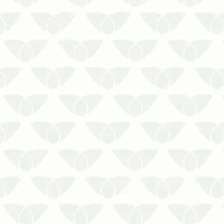
por conta das doenças que elas
transmitem. Há quem prefira…