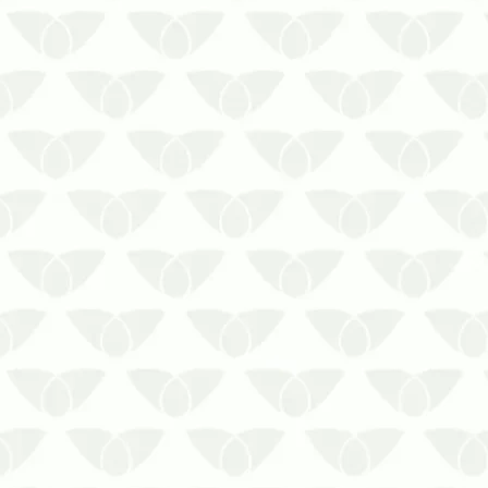
A Prestaserv Uniprag possui a solução
para afastar a barata do esgoto