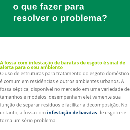
o que fazer para
resolver o problema?
A fossa com infestação de baratas de esgoto é sinal de
alerta para o seu ambiente
O uso de estruturas para tratamento do esgoto doméstico
é comum em residências e outros ambientes urbanos. A
fossa séptica, disponível no mercado em uma variedade de
tamanhos e modelos, desempenham efetivamente sua
função de separar resíduos e facilitar a decomposição. No
entanto, a fossa com
infestação de baratas
de esgoto se
torna um sério problema.