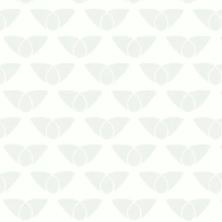
Conheça cinco doenças provocadas
pelas baratas: fuja delas com a
dedetização de barata em Cuiabá!