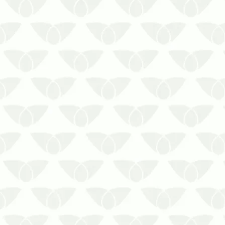
As festividades de fim de ano já estão
batendo na porta e as pragas urbanas
aproveitam a oportunidade para se
proliferarem…