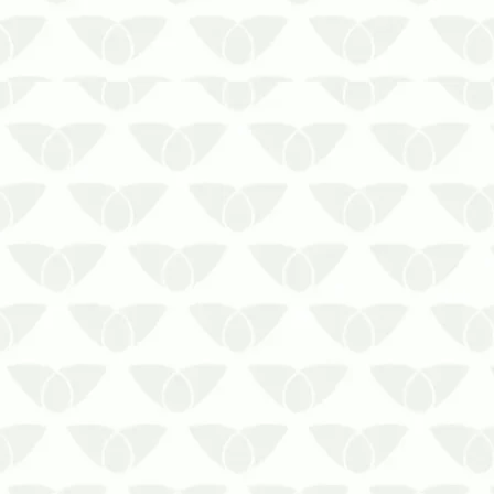
Conte com a Prestaserv Uniprag para
efetuar o serviço de Dedetização de
Baratas,