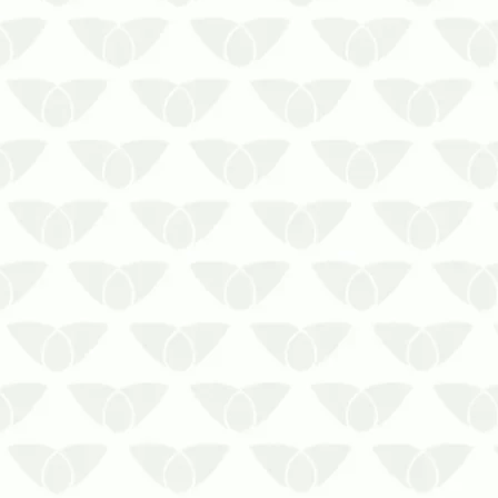
Não espere ser tarde demais para
solicitar a Dedetização de Baratas