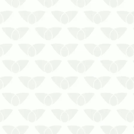
Fale com uma controladora de pragas
para solicitar a Dedetização de Baratas