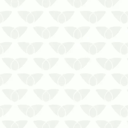
Se encontrar quaisquer sinais de que
há uma infestação em curso, aja
rapidamente! As pragas urbanas se