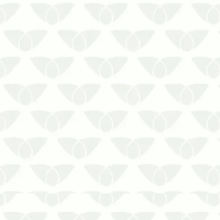
Saiba mais neste post sobre como
optar por uma controladora para o
serviço de dedetização de barata em
Cuiabá