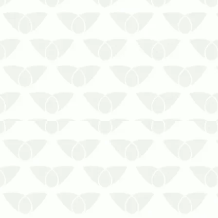
Não espere ser tarde demais para
solicitar a Dedetização de Baratas