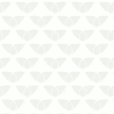
Procurando por uma empresa de
controle de baratas? Fale com a
Prestaserv Uniprag