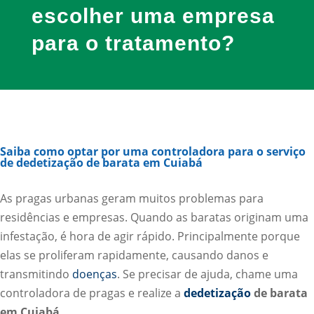
escolher uma empresa
para o tratamento?
Saiba como optar por uma controladora para o serviço
de dedetização de barata em Cuiabá
​As pragas urbanas geram muitos problemas para
residências e empresas. Quando as baratas originam uma
infestação, é hora de agir rápido. Principalmente porque
elas se proliferam rapidamente, causando danos e
transmitindo
doenças
. Se precisar de ajuda, chame uma
controladora de pragas e realize a
dedetização
de barata
em Cuiabá.