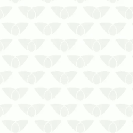
por conta das doenças que elas
transmitem. Há quem prefira…