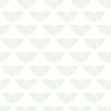
Fale com uma controladora de pragas
para solicitar a Dedetização de Baratas