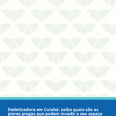
dedetização de barata em Cuiabá!
Dedetizadora em Cuiabá: saiba quais são as
piores pragas que podem invadir o seu espaço