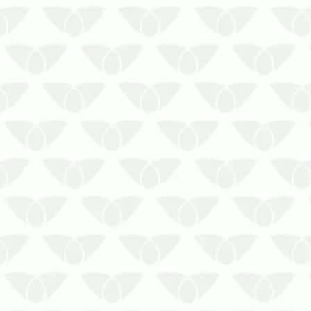
Problemas com a barata de esgoto?
Chame a Prestaserv Uniprag para te
ajudar!