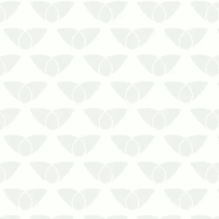
Se encontrar quaisquer sinais de que
há uma infestação em curso, aja
rapidamente! As pragas urbanas se
proliferam rapidamente.