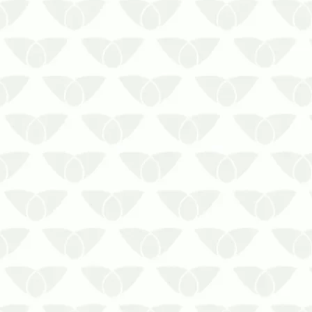
As festividades de fim de ano já estão
batendo na porta e as pragas urbanas
aproveitam a oportunidade para se
proliferarem…