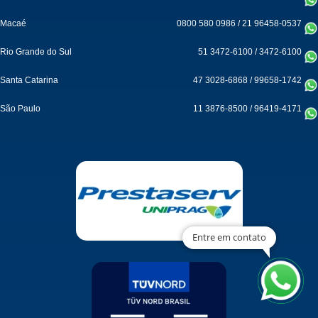
Macaé
0800 580 0986
/
21 96458-0537
Rio Grande do Sul
51 3472-6100
/
3472-6100
Santa Catarina
47 3028-6868
/
99658-1742
São Paulo
11 3876-8500
/
96419-4171
Entre em contato