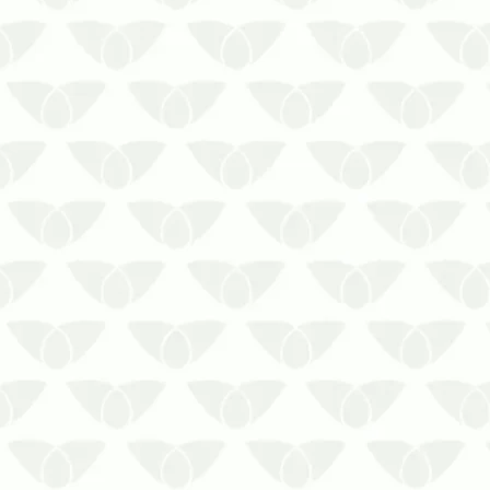
A Prestaserv Uniprag está aqui para te
ajudar com o problema da fossa com
infestação de baratas de esgoto