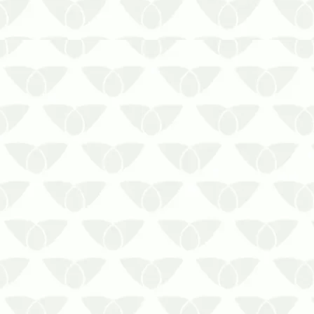
A Prestaserv Uniprag possui a solução
para afastar a barata do esgoto