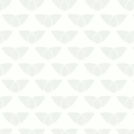
Conheça cinco doenças provocadas
pelas baratas: fuja delas com a