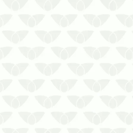
A infestação de pragas urbanas surge
quando menos se espera e pode
causar inúmeros prejuízos sem as
medidas eficientes de controle. Por
isso, é importante investir em uma
dedetizadora profissional em Cuiabá –