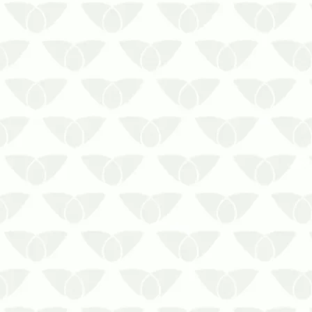
As pragas urbanas são um problema
comum nas cidades e afetam diversos
ambientes com a sua presença
discreta. Os focos, que surgem com
mais frequência em épocas quentes,
podem invadir empresas e
condomínios, prejudicando a
segurança das pessoas e cola…