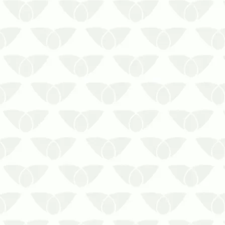
A dedetização em empresas em
Cuiabá – MT é a solução contra
infestações silenciosasA invasão de
pragas urbanas pode prejudicar
diversos espaços urbanos, gerando
preocupação e dor de cabeça para as
pessoas. Os agentes, que chegam
quando menos se esper…