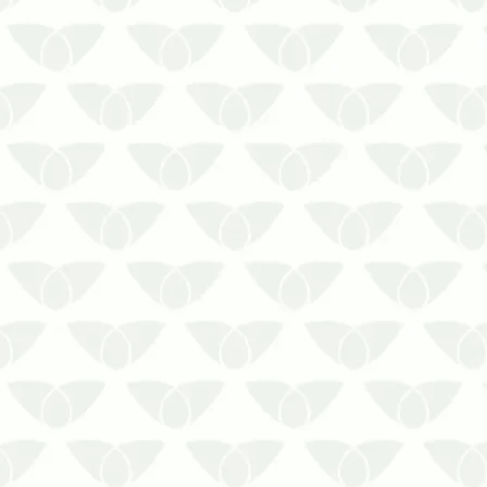
problema comum nas cidades e podem
invadir qualquer ambiente quando
menos se espera. Elas são ágeis, se
adaptam com fa…