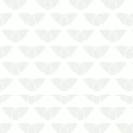
O contrato de dedetização para
condomínios em Cuiabá – MT mantém
o local protegido contra as pragas
urbanasAs pragas urbanas são um