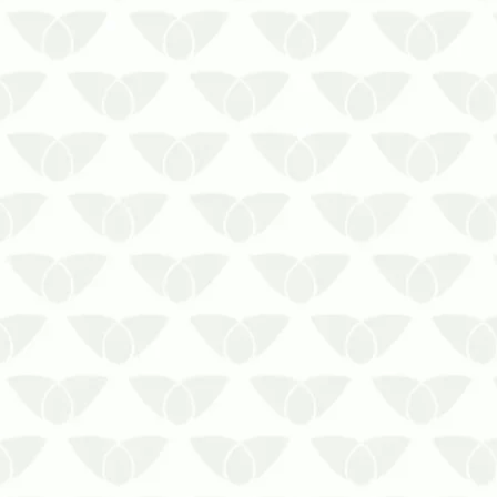
O serviço de uma dedetizadora para
empresas em Cuiabá – MT é essencial
na sociedadeQualquer ambiente está
sujeito à ação silenciosa das pragas
urbanas, que chegam quando menos
se espera e podem causar sérios
problemas de saúde para as pessoas.
No con…