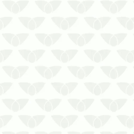
A dedetização profissional em Cuiabá –
MT evita surpresasÉ muito provável
que você conheça a reputação das
pragas urbanas e saiba que as
medidas preventivas contra a
infestação são essenciais em diversos
ambientes. Tanto nas residências
quanto nas em…