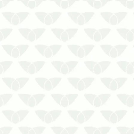
O planejamento anual de dedetização
em Cuiabá – MT ajuda a otimizar os
recursos financeirosO
controle de
pragas
urbanas pode ser necessário
em diversos ambientes, principalmente
porque os agentes chegam quando
menos se espera e causam grandes
problem…