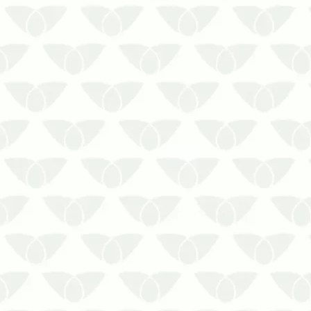
A dedetização programada em Cuiabá
– MT contribui para reduzir os riscos de
infestação nos imóveis A presença de
pragas urbanas pode causar diversos
transtornos nos ambientes. Seja em
residências e condomínios, seja em
comércios, empresas ou indústri…