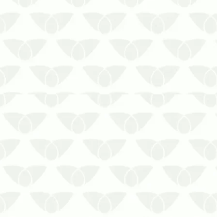
O controle de pragas urbanas é
essencial para a manutenção da saúde
pública, pois evita a disseminação em
massa de doenças e protege a
segurança da população. Sem dúvida,
é um serviço fundamental em qualquer
ambiente que possa se tornar alvo das
infe…