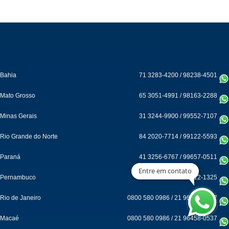
Bahia
71 3283-4200
/
98238-4501
Mato Grosso
65 3051-4991
/
98163-2288
Minas Gerais
31 3244-9900
/
99552-7107
Rio Grande do Norte
84 2020-7714
/
99122-5593
Paraná
41 3256-6767
/
99657-0511
Entre em contato
Pernambuco
81 3312-1313
/
3312-1325
Rio de Janeiro
0800 580 0986
/
21 96458-0537
Macaé
0800 580 0986
/
21 96458-0537