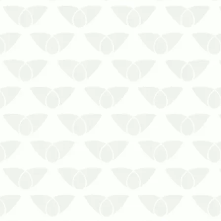
A dedetização em condomínios em
Cuiabá – MT é uma medida importante
para preservar a segurança das
pessoasConviver com as pragas
urbanas é um problema que ninguém
deseja enfrentar, mas elas surgem
quando menos se espera e podem se
tornar um grande ri…