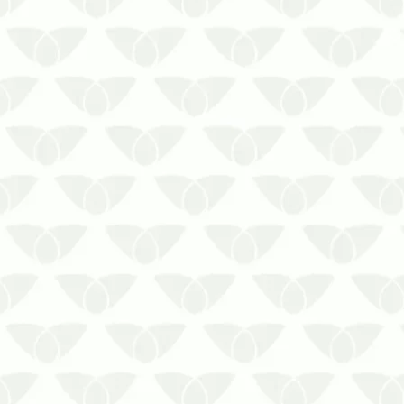
Por que investir em dedetização em
Cuiabá – MT de forma contínua?
Empresas, condomínios, indústrias,