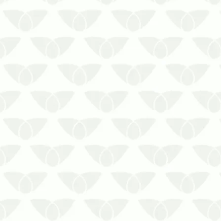
comércios e instituições precisam
manter suas atividades funcionando
sem interrupções. Nesse cenário, a
presença de pragas urbanas pode
representar um…