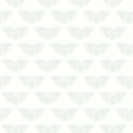
complicações de saúde pela
possibilidade de transmissão de
doenças. Embora a infest…