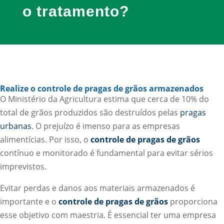
o tratamento?
Realize o controle de pragas de grãos armazenados
O Ministério da Agricultura estima que cerca de 10% do
total de grãos produzidos são destruídos pelas
pragas
urbanas
. O prejuízo é imenso para as empresas
alimentícias. Por isso, o
controle de pragas de grãos
contínuo e monitorado é fundamental para evitar sérios
imprevistos.
Evitar perdas e danos aos materiais armazenados é
importante e o
controle de pragas de grãos
proporciona
esse objetivo com maestria. É essencial ter uma empresa