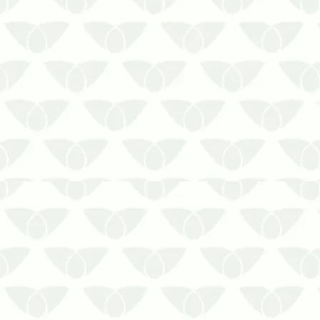
O controle de praga de grãos
armazenados deve ser feito
principalmente em grãos de milho, trigo,