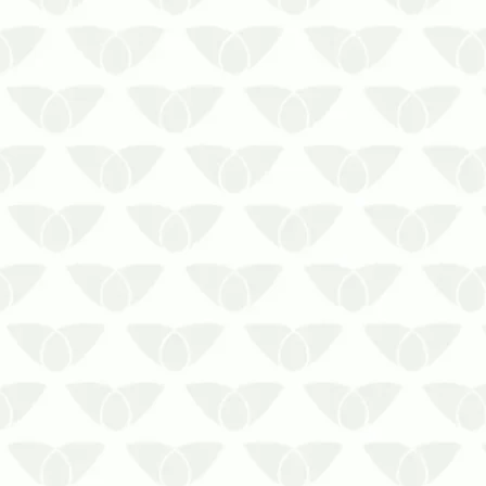
A indústria alimentícia possui um
grande desafio, que é o controle de
pragas de grãos. Essas pragas urbanas
geram prejuízos…