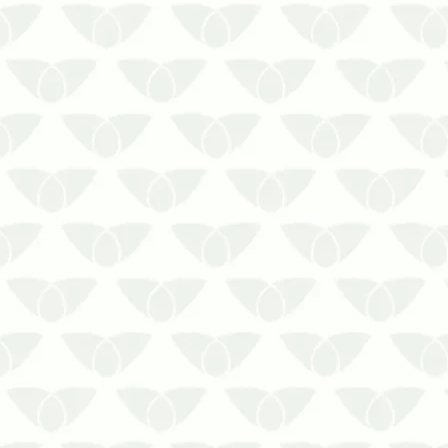
industriais requer uma equipe
especializada e monitoramento
constante.