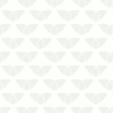
O controle de pragas de grãos é um
serviço que precisa de monitoramento
contínuo. Solicite um orçamento para
controle de pragas de grãos no Mato
Grosso.