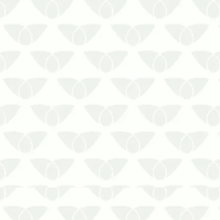
Animais invasores causam grandes
prejuízos aos materiais armazenados.
Isso pode gerar perdas de milhões para
a indústria agrícola.