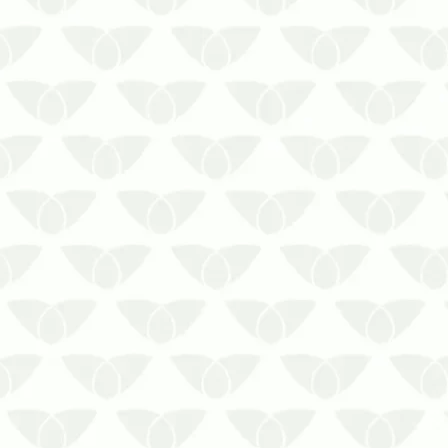
Saiba agora quais certificações os
profissionais que trabalham com esse
tipo de serviço precisam ter. Confira!