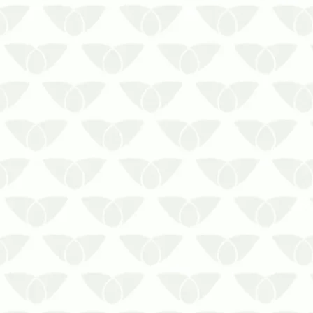
sorgo, feijão e arroz. Solicite Orçamento
em Mato Grosso!