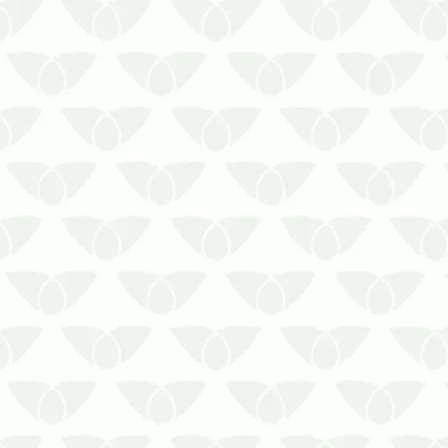
As pragas de grãos armazenados
provocam prejuízos de milhões todos
os anos. Solicite orçamento para
controle de pragas de grãos
armazenados em Mato Grosso.