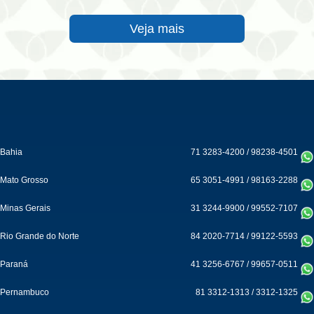
Veja mais
Bahia
71 3283-4200
/
98238-4501
Mato Grosso
65 3051-4991
/
98163-2288
Minas Gerais
31 3244-9900
/
99552-7107
Rio Grande do Norte
84 2020-7714
/
99122-5593
Paraná
41 3256-6767
/
99657-0511
Pernambuco
81 3312-1313
/
3312-1325