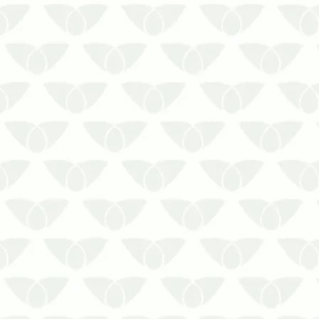
agrícolas ficam armazenados dentro
deles e podem atrair pequenos insetos
que são chamados de pragas de grãos.