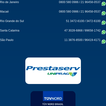
Rio de Janeiro
0800 580 0986
/
21 96458-0537
Macaé
0800 580 0986
/
21 96458-0537
Rio Grande do Sul
51 3472-6100
/
3472-6100
Santa Catarina
47 3028-6868
/
99658-1742
São Paulo
11 3876-8500
/
96419-4171