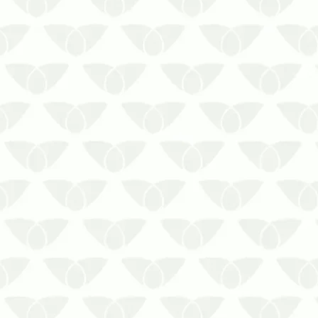
A traça dos cereais é uma praga urbana
que ataca principalmente produtos
ensacados. Ela possui preferência por
se…