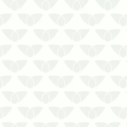
Reservatórios de água contaminados
Os reservatórios de água são
essenciais para o abastecimento de
residências e empresas. No entanto,
quando há reservatórios de água