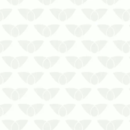
Limpar caixa d’água com frequência é
um cuidado essencial para o uso do
material no dia a dia
Você consegue imaginar o transtorno
causado pela falta de água? Sem o
material, as pessoas não podem
concluir suas tarefas, não há o
abastecimento das saída…