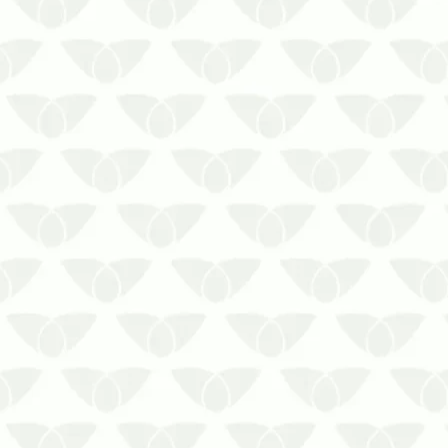
tem influência direta em diferentes
formas de v…