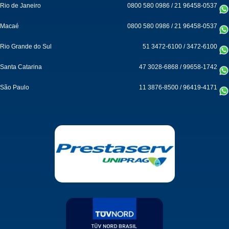
Rio de Janeiro
0800 580 0986
/
21 96458-0537
Macaé
0800 580 0986
/
21 96458-0537
Rio Grande do Sul
51 3472-6100
/
3472-6100
Santa Catarina
47 3028-6868
/
99658-1742
São Paulo
11 3876-8500
/
96419-4171