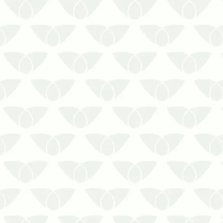
A caixa d’água suja é um risco direto à
segurança da população
A água é um recurso vital para as
pessoas, assim como faz parte do
desenvolvimento de microrganismos e
pragas comuns nas cidades. O líquido