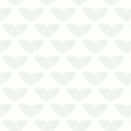
O serviço de limpeza de caixa d’água é
indispensável para garantir a qualidade
do recurso
Inúmeras são as atividades que
envolvem água nos centros urbanos,
desde afazeres domésticos simples até
o abastecimento de áreas industriais
que fomentam a prod…