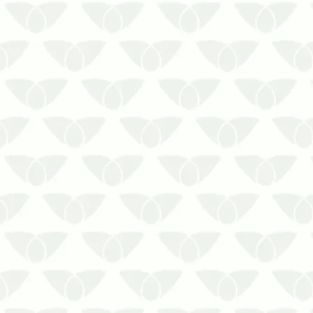
Saiba qual é o processo da limpeza de
reservatórios de água
A limpeza de reservatórios de águaé
uma prática que deve ser realizada de
forma contínua para preservar a
qualidade da água consumida em
residências, condomínios, empresas,
indústrias, entre…