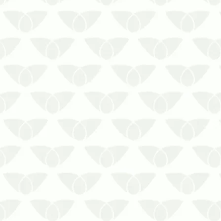
gerar problemas sérios
A limpeza da caixa d’água é um serviço
fundamental para preservar a qualidade
da água consumida pelas pessoas. No
entanto, por se tratar de um reservatório
geralmente localizado em áreas d…