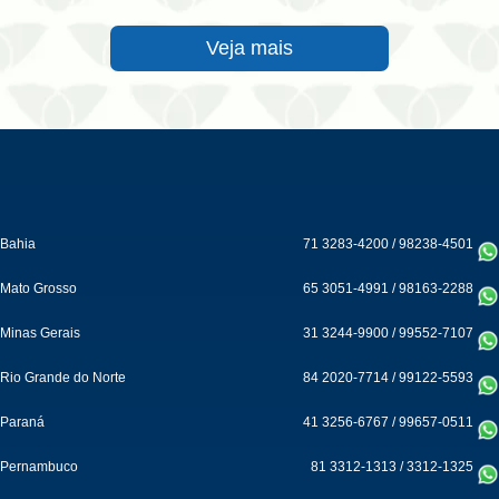
Veja mais
Bahia
71 3283-4200
/
98238-4501
Mato Grosso
65 3051-4991
/
98163-2288
Minas Gerais
31 3244-9900
/
99552-7107
Rio Grande do Norte
84 2020-7714
/
99122-5593
Paraná
41 3256-6767
/
99657-0511
Pernambuco
81 3312-1313
/
3312-1325