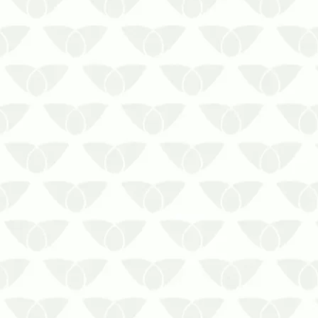
como a falta de higienização adequada
ou até danos ao reservatório. Por isso,
é fundamental saber com…