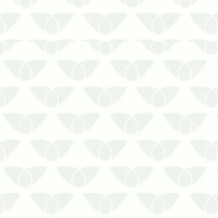
Obtenha informações importantes antes
de contratar serviços de limpeza de
reservatórios
A limpeza de reservatórios de água é
um serviço essencial para garantir a
qualidade da água utilizada em
residências, empresas, comércios e
indústrias. Apesar de …