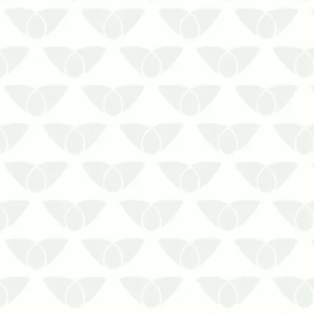
A limpeza de caixa d’água necessita de
procedimentos específicos para um
resultado satisfatório
Você sabia que a limpeza de caixa
d’água deve ser realizada, no mínimo,
de 6 em 6 meses? Mesmo com a tampa
do reservatório fechada, é comum que
o lodo e o…