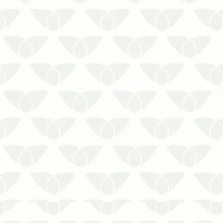
A caixa de água com cheiro ruim indica
a necessidade de contratar a limpeza
do reservatório
A água não possui odor nem coloração,
mas ela pode apresentar alterações
significativas que estão associadas à
caixa de água com cheiro ruim. Esse
não é um fe…