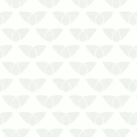
contaminados, podem se transformar
em fontes de problemas sérios para a
saúde e a i…