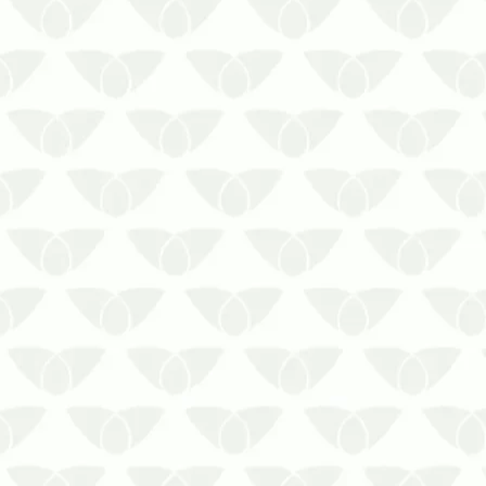
local necessita de um cuidado especial,
evit…
Saiba como contratar o serviço para
não errar
A contratação do serviço de limpeza de
reservatórios de água de forma
equivocada pode gerar problemas,