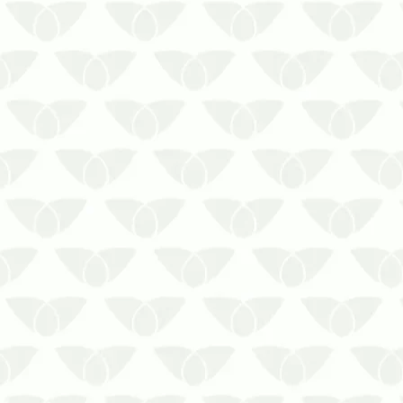
Saiba porque é importante a
manutenção da caixa d’água limpa em
Cuiabá
A caixa d’água é um reservatório
importante, já que armazena um
recurso natural essencial para as
pessoas: a água. Por isso mesmo esse