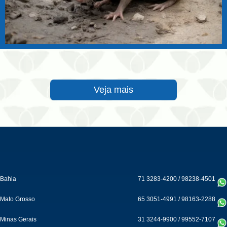
Veja mais
Bahia
71 3283-4200
/
98238-4501
Mato Grosso
65 3051-4991
/
98163-2288
Minas Gerais
31 3244-9900
/
99552-7107