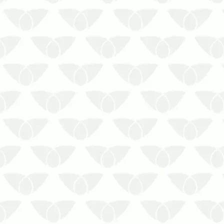
residências, condomínios, empresas,
indústrias, entre…