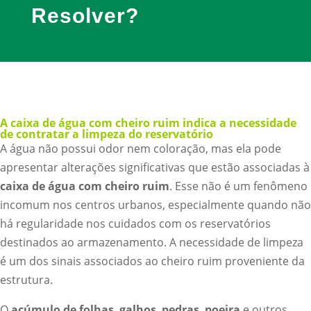
Resolver?
A caixa de água com cheiro ruim indica a necessidade
de contratar a limpeza do reservatório
A água não possui odor nem coloração, mas ela pode
apresentar alterações significativas que estão associadas à
caixa de água com cheiro ruim
. Esse não é um fenômeno
incomum nos centros urbanos, especialmente quando não
há regularidade nos cuidados com os reservatórios
destinados ao armazenamento. A necessidade de limpeza
é um dos sinais associados ao cheiro ruim proveniente da
estrutura.
O
acúmulo de folhas
,
galhos
,
pedras
,
poeira
e outros