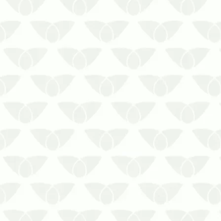
A caixa d’água suja é um risco direto à
segurança da população
A água é um recurso vital para as
pessoas, assim como faz parte do
desenvolvimento de microrganismos e
pragas comuns nas cidades. O líquido
tem influência direta em diferentes