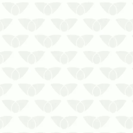
Reservatórios de água contaminados
Os reservatórios de água são
essenciais para o abastecimento de
residências e empresas. No entanto,
quando há reservatórios de água
contaminados, podem se transformar
em fontes de problemas sérios para a
saúde e a i…