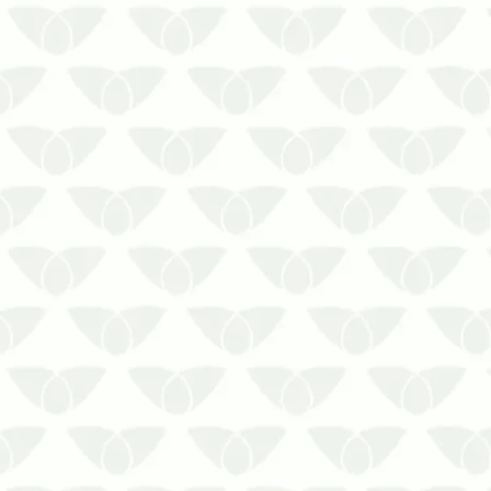
Saiba como contratar o serviço para
não errar
A contratação do serviço de limpeza de
reservatórios de água de forma
equivocada pode gerar problemas,
como a falta de higienização adequada
ou até danos ao reservatório. Por isso,
é fundamental saber com…