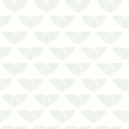
Faça um orçamento com a equipe da
Prestaserv Uniprag para limpeza de
caixa d’água