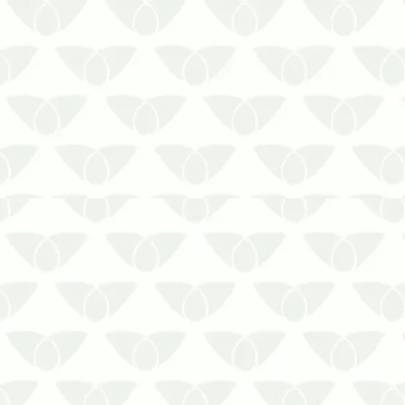
Obtenha informações importantes antes
de contratar serviços de limpeza de
reservatórios
A limpeza de reservatórios de água é
um serviço essencial para garantir a
qualidade da água utilizada em
residências, empresas, comércios e
indústrias. Apesar de …