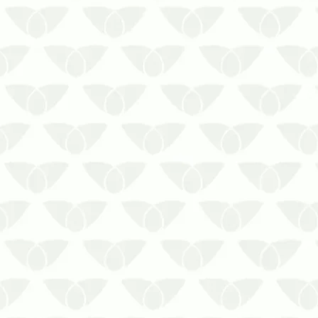
Limpar caixa d’água com frequência é
um cuidado essencial para o uso do
material no dia a dia
Você consegue imaginar o transtorno
causado pela falta de água? Sem o
material, as pessoas não podem
concluir suas tarefas, não há o
abastecimento das saída…