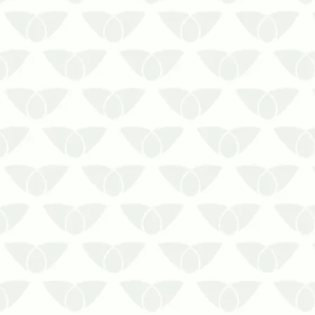
manutenção da caixa d’água limpa em
Cuiabá
A caixa d’água é um reservatório
importante, já que armazena um
recurso natural essencial para as
pessoas: a água. Por isso mesmo esse
local necessita de um cuidado especial,
evit…