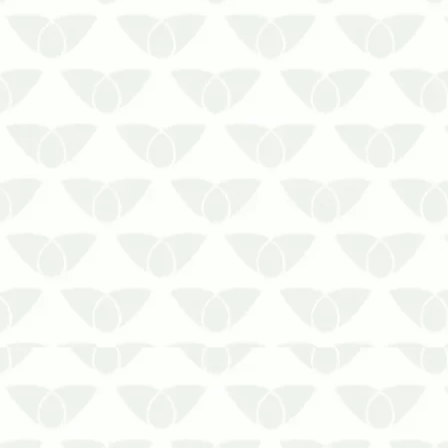
A água que você consome pode estar
comprometida se o reservatório não for
corretamente higienizado. A limpeza de
caixa d’água é um serviço importante e
que deve ser realizado com…