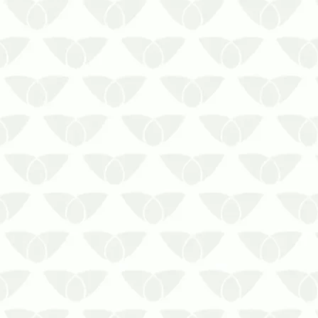
O serviço de limpeza de caixa d’água é
indispensável para garantir a qualidade
do recurso
Inúmeras são as atividades que
envolvem água nos centros urbanos,
desde afazeres domésticos simples até
o abastecimento de áreas industriais
que fomentam a prod…