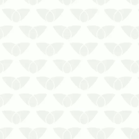
Saiba qual é o processo da limpeza de
reservatórios de água
A limpeza de reservatórios de águaé
uma prática que deve ser realizada de
forma contínua para preservar a
qualidade da água consumida em