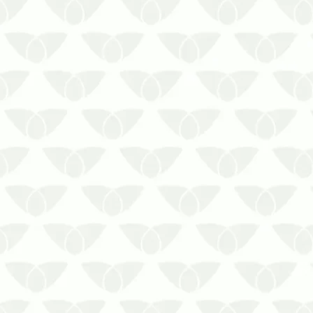
Ignorar a limpeza da caixa d’água pode
gerar problemas sérios
A limpeza da caixa d’água é um serviço
fundamental para preservar a qualidade
da água consumida pelas pessoas. No
entanto, por se tratar de um reservatório
geralmente localizado em áreas d…