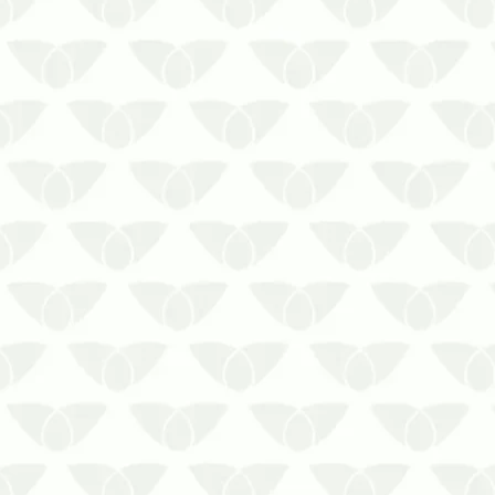
A limpeza de caixa d’água necessita de
procedimentos específicos para um
resultado satisfatório
Você sabia que a limpeza de caixa
d’água deve ser realizada, no mínimo,
de 6 em 6 meses? Mesmo com a tampa
do reservatório fechada, é comum que
o lodo e o…