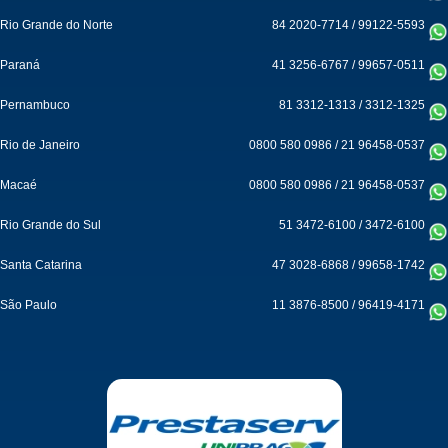
Rio Grande do Norte
84 2020-7714
/
99122-5593
Paraná
41 3256-6767
/
99657-0511
Pernambuco
81 3312-1313
/
3312-1325
Rio de Janeiro
0800 580 0986
/
21 96458-0537
Macaé
0800 580 0986
/
21 96458-0537
Rio Grande do Sul
51 3472-6100
/
3472-6100
Santa Catarina
47 3028-6868
/
99658-1742
São Paulo
11 3876-8500
/
96419-4171