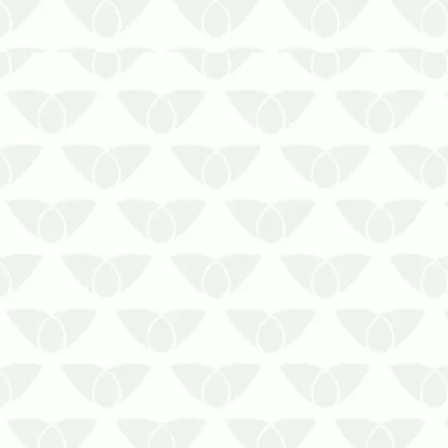
Ignorar a limpeza da caixa d’água pode
gerar problemas sérios
A limpeza da caixa d’água é um serviço
fundamental para preservar a qualidade
da água consumida pelas pessoas. No
entanto, por se tratar de um reservatório
geralmente localizado em áreas d…