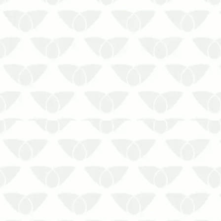
A caixa de água com cheiro ruim indica
a necessidade de contratar a limpeza
do reservatório
A água não possui odor nem coloração,
mas ela pode apresentar alterações
significativas que estão associadas à
caixa de água com cheiro ruim. Esse
não é um fe…