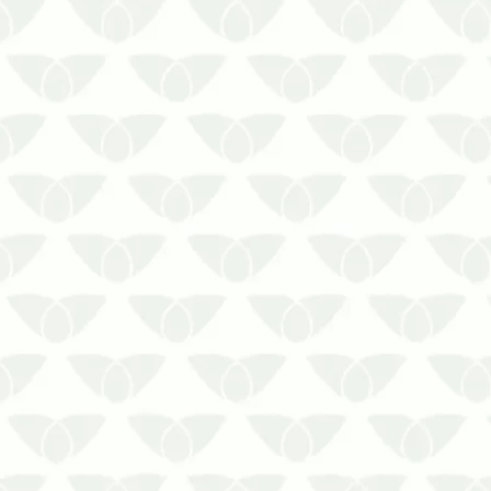
Saiba como contratar o serviço para
não errar
A contratação do serviço de limpeza de
reservatórios de água de forma
equivocada pode gerar problemas,
como a falta de higienização adequada
ou até danos ao reservatório. Por isso,
é fundamental saber com…