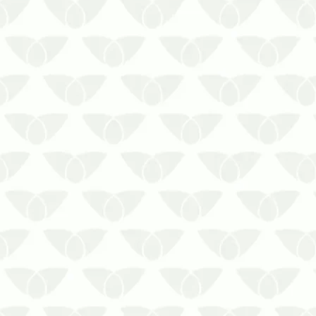
Reservatórios de água contaminados
Os reservatórios de água são
essenciais para o abastecimento de
residências e empresas. No entanto,
quando há reservatórios de água
contaminados, podem se transformar
em fontes de problemas sérios para a
saúde e a i…