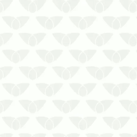
A caixa d’água suja é um risco direto à
segurança da população
A água é um recurso vital para as
pessoas, assim como faz parte do
desenvolvimento de microrganismos e
pragas comuns nas cidades. O líquido
tem influência direta em diferentes
formas de v…