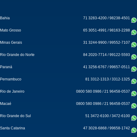
Bahia
71 3283-4200
/
98238-4501
Mato Grosso
65 3051-4991
/
98163-2288
Minas Gerais
31 3244-9900
/
99552-7107
Rio Grande do Norte
84 2020-7714
/
99122-5593
Paraná
41 3256-6767
/
99657-0511
Pernambuco
81 3312-1313
/
3312-1325
Rio de Janeiro
0800 580 0986
/
21 96458-0537
Macaé
0800 580 0986
/
21 96458-0537
Rio Grande do Sul
51 3472-6100
/
3472-6100
Santa Catarina
47 3028-6868
/
99658-1742