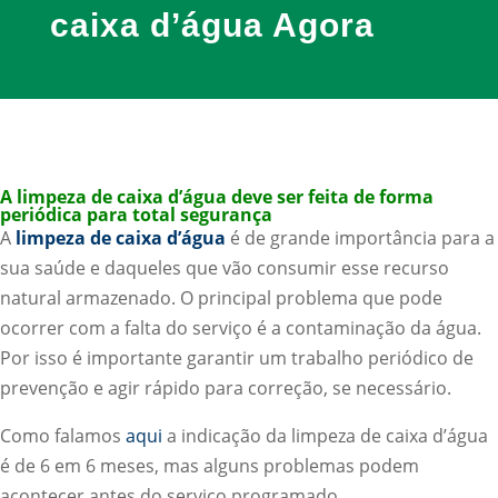
caixa d’água Agora
A limpeza de caixa d’água deve ser feita de forma
periódica para total segurança
A
limpeza de caixa d’água
é de grande importância para a
sua saúde e daqueles que vão consumir esse recurso
natural armazenado. O principal problema que pode
ocorrer com a falta do serviço é a contaminação da água.
Por isso é importante garantir um trabalho periódico de
prevenção e agir rápido para correção, se necessário.
Como falamos
aqui
a indicação da limpeza de caixa d’água
é de 6 em 6 meses, mas alguns problemas podem
acontecer antes do serviço programado.