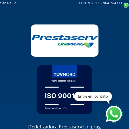
São Paulo
11 3876-8500
/
96419-4171
Entre em contato
Dedetizadora Prestaserv Uniprag