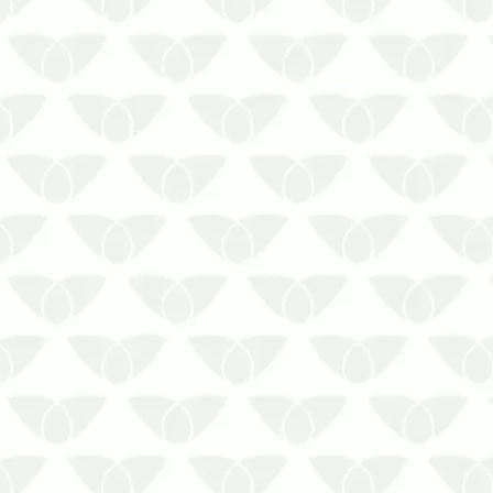
Inúmeras são as atividades que
envolvem água nos centros urbanos,
desde afazeres domésticos simples até
o abastecimento de áreas industriais
que fomentam a prod…