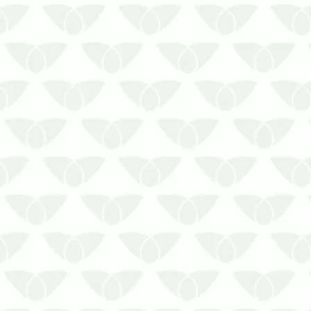
Saiba qual é o processo da limpeza de
reservatórios de água
A limpeza de reservatórios de águaé
uma prática que deve ser realizada de
forma contínua para preservar a
qualidade da água consumida em
residências, condomínios, empresas,
indústrias, entre…