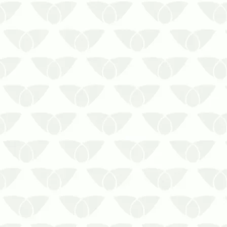
Obtenha informações completas sobre
a limpeza de caixa d’água em Cuiabá
A água que você consome pode estar
comprometida se o reservatório não for
corretamente higienizado. A limpeza de
caixa d’água é um serviço importante e
que deve ser realizado com…