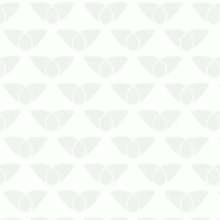
Saiba porque é importante a
manutenção da caixa d’água limpa em
Cuiabá
A caixa d’água é um reservatório
importante, já que armazena um
recurso natural essencial para as
pessoas: a água. Por isso mesmo esse
local necessita de um cuidado especial,
evit…