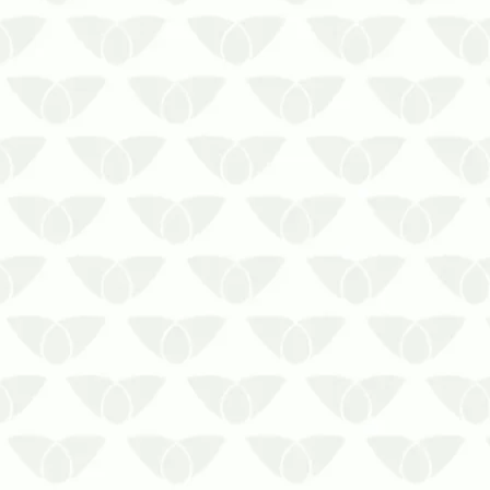
procedimentos específicos para um
resultado satisfatório
Você sabia que a limpeza de caixa
d’água deve ser realizada, no mínimo,
de 6 em 6 meses? Mesmo com a tampa
do reservatório fechada, é comum que
o lodo e o…