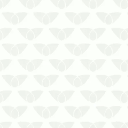
Limpar caixa d’água com frequência é
um cuidado essencial para o uso do
material no dia a dia
Você consegue imaginar o transtorno
causado pela falta de água? Sem o
material, as pessoas não podem