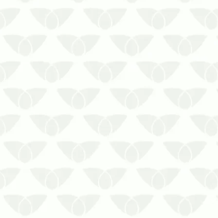
reservatórios
A limpeza de reservatórios de água é
um serviço essencial para garantir a
qualidade da água utilizada em
residências, empresas, comércios e
indústrias. Apesar de …