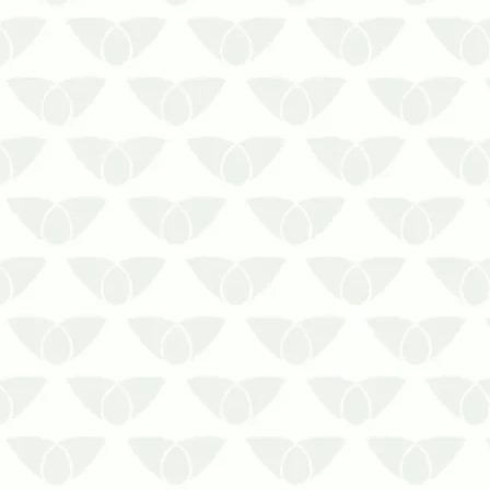
O controle de pragas em ambientes
industriais em Cuiabá – MT previne a
segurança das equipesConviver no
mesmo ambiente que as pragas
urbanas representa um risco direto à
saúde, afinal, os agentes são
responsáveis pela disseminação de
doenças perigosa…