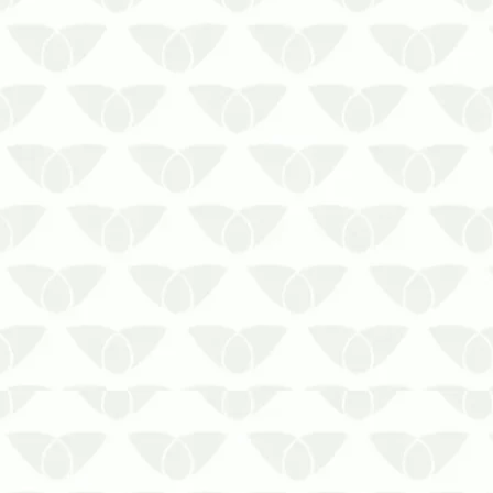
As elevadas temperaturas e as
pancadas de chuvas frequentes do
verão criam as condições perfeitas para
a reprodução de pragas urbanas, que
invadem qualquer ambiente de forma
sorrateira e silenciosa. Começar o
início do ano sem o controle de pragas
ur…