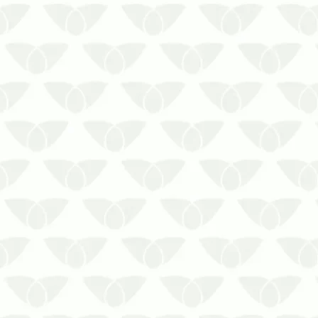
O controle de pragas em condomínios
em Cuiabá – MT é a solução contra as
infestações silenciosasConviver com
as pragas urbanas é um problema que
ninguém gostaria de enfrentar, mas
pode acontecer quando menos se
espera e gerar transtornos para as
pess…