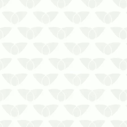
ambiente é um ponto importante para
preservar a segurança das pessoas,
evitar problemas estruturais e despesas
financeiras com reparos ou açõe…