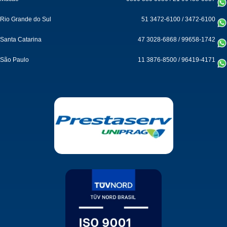
Rio Grande do Sul
51 3472-6100
/
3472-6100
Santa Catarina
47 3028-6868
/
99658-1742
São Paulo
11 3876-8500
/
96419-4171