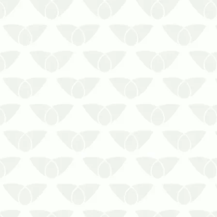
A manutenção do controle de pragas
urbanas em Cuiabá – MT prolonga os
resultadosEliminar a infestação de um