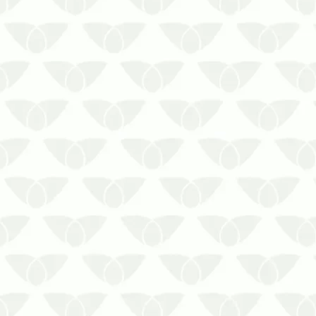
A infestação de pragas urbanas é um
problema comum nas cidades que
atinge diversos ambientes, se
transformando em um grande pesadelo
em pouco tempo. Em ambientes
corporativos, a presença discreta de
baratas, formigas, mosquitos, moscas e
outros agent…