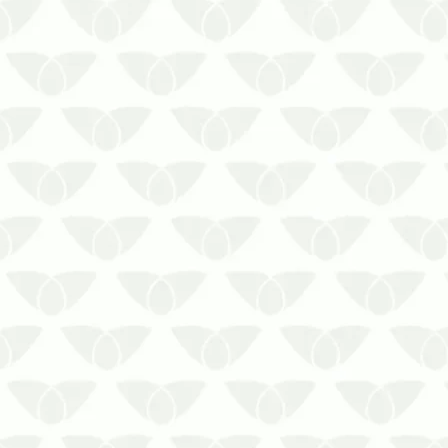
A proliferação de pragas em ambientes
urbanos é um problema comum nas
cidades e pode afetar a saúde das
pessoas. Alguns agentes transmitem