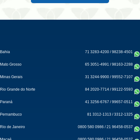
Bahia
71 3283-4200
/
98238-4501
Mato Grosso
65 3051-4991
/
98163-2288
Minas Gerais
31 3244-9900
/
99552-7107
Rio Grande do Norte
84 2020-7714
/
99122-5593
Paraná
41 3256-6767
/
99657-0511
Pernambuco
81 3312-1313
/
3312-1325
Rio de Janeiro
0800 580 0986
/
21 96458-0537
Macaé
0800 580 0986
/
21 96458-0537