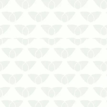
Proteja o seu ambiente e a sua saúde
com o contrato de controle de pragas
em Cuiabá – MTAs pragas urbanas