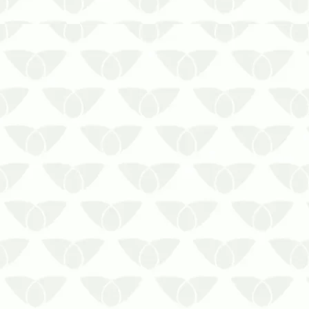
O Controle Integrado de Pragas em
Cuiabá – MT é a solução contra
infestaçõesAs pragas urbanas têm uma
péssima reputação nas cidades,
principalmente porque causam
problemas por onde passam. Em
comércios, empresas e indústrias, a
presença discreta pode…