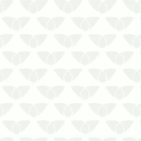
Mantenha seu espaço livre de pragas
com a
dedetização
preventivaO seu lar
deve ser um refúgio protegido e seguro
para a sua família. Por isso, pragas
urbanas não devem ter vez no seu