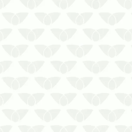
doenças perigosas, mas também se
destacam pelos prejuízos que causam
aos imóveis e às atividades comerciais
ou …