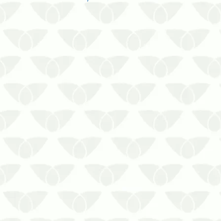
O controle de pragas recorrente em
Cuiabá – MT é a melhor solução contra
os focos insistentesQualquer ambiente
está suscetível a receber a visita
incômoda das pragas urbanas, que
surgem quando menos se espera e
podem causar inúmeros problemas
para as…