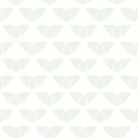
frequentemente são um problema para
as pessoas em diversos ambientes,
como residências, comércios,
empresas, indústrias e outros
estabelecimento…