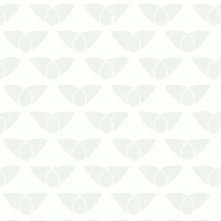
O combate às pragas nas cidades é um
compromisso constante em ambientes
que desejam evitar problemas
estruturais e manter a segurança das
pessoas. Com o suporte de uma
empresa especializada, é possível
localizar e eliminar os focos dos
agentes por me…