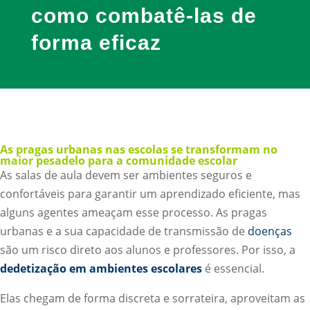
como combatê-las de
forma eficaz
As pragas urbanas nas escolas se transformam no
maior pesadelo para a comunidade escolar
As salas de aula devem ser ambientes seguros e
confortáveis para garantir um aprendizado eficiente, mas
alguns agentes ameaçam esse processo. As pragas
urbanas e a sua capacidade de transmissão de
doenças
são um risco direto aos alunos e professores. Por isso, a
dedetização em ambientes escolares
é essencial.
Elas chegam de forma discreta e sorrateira, aproveitam as