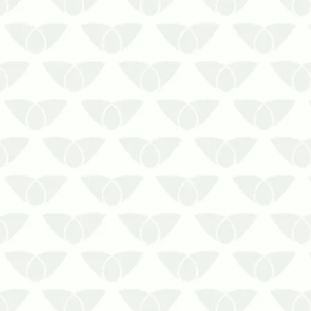
Durante os períodos de calor intenso, é
comum que insetos e outros agentes
indesejados se tornem mais ativos
dentro das residênciasCom o aumento
da população de pragas no verão,
muitas pessoas buscam alternativas
naturais para manter sua casa livre d…