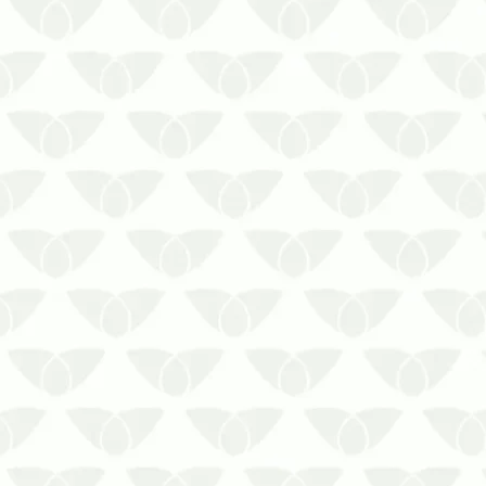
Mantenha seu espaço livre de pragas
com a dedetização preventivaO seu lar
deve ser um refúgio protegido e seguro
para a sua família. Por isso, pragas
urbanas não devem ter vez no seu
espaço. A dedetização preventiva no
verão é a solução fundamental p…