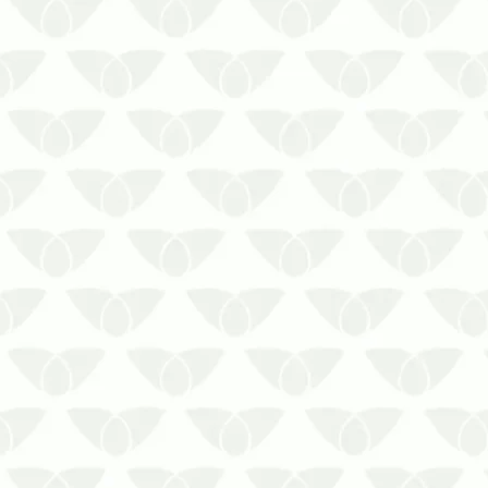
A proliferação de pragas em ambientes
urbanos é um problema comum nas
cidades e pode afetar a saúde das
pessoas. Alguns agentes transmitem
doenças perigosas, mas também se
destacam pelos prejuízos que causam
aos imóveis e às atividades comerciais