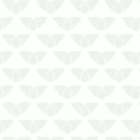
O controle de pragas em condomínios
em Cuiabá – MT é a solução contra as
infestações silenciosasConviver com
as pragas urbanas é um problema que
ninguém gostaria de enfrentar, mas
pode acontecer quando menos se
espera e gerar transtornos para as
pess…