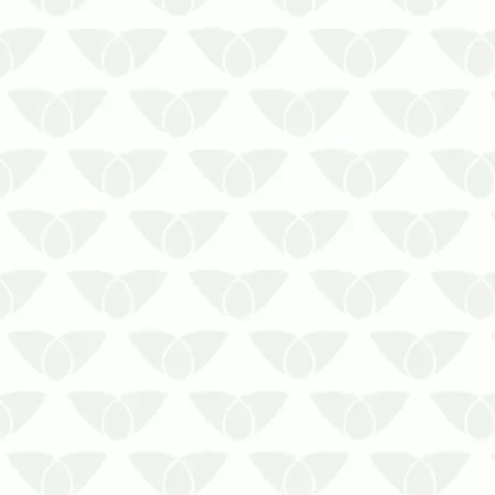
A infestação de pragas urbanas é um
problema comum nas cidades que
atinge diversos ambientes, se
transformando em um grande pesadelo
em pouco tempo. Em ambientes
corporativos, a presença discreta de
baratas, formigas, mosquitos, moscas e
outros agent…