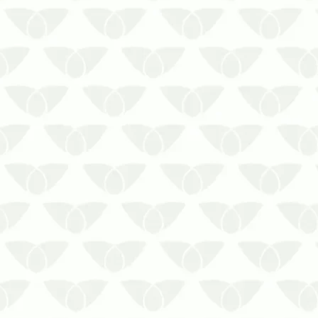
O Controle Integrado de Pragas em
Cuiabá – MT é a solução contra
infestaçõesAs pragas urbanas têm uma
péssima reputação nas cidades,
principalmente porque causam
problemas por onde passam. Em
comércios, empresas e indústrias, a
presença discreta pode…