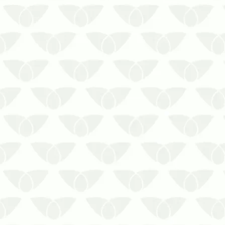
O controle de pragas em ambientes
industriais em Cuiabá – MT previne a
segurança das equipesConviver no
mesmo ambiente que as pragas
urbanas representa um risco direto à
saúde, afinal, os agentes são
responsáveis pela disseminação de
doenças perigosa…