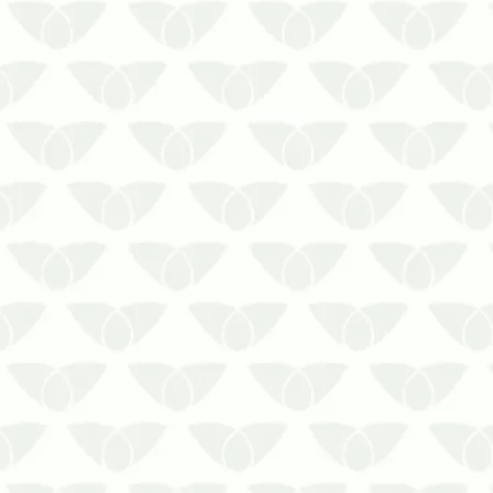
O combate às pragas nas cidades é um
compromisso constante em ambientes
que desejam evitar problemas
estruturais e manter a segurança das
pessoas. Com o suporte de uma
empresa especializada, é possível
localizar e eliminar os focos dos
agentes por me…