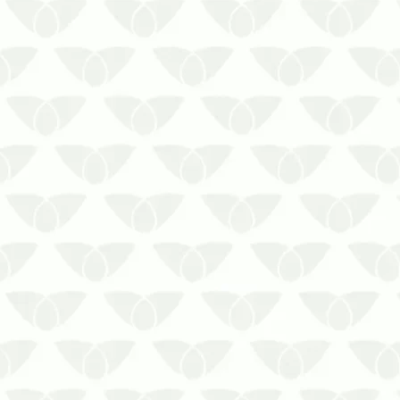
O controle de pragas recorrente em
Cuiabá – MT é a melhor solução contra
os focos insistentesQualquer ambiente
está suscetível a receber a visita
incômoda das pragas urbanas, que
surgem quando menos se espera e
podem causar inúmeros problemas
para as…