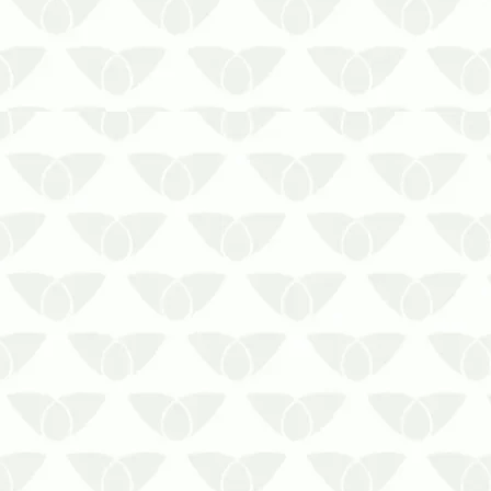
Proteja o seu ambiente e a sua saúde
com o contrato de controle de pragas
em Cuiabá – MTAs pragas urbanas
frequentemente são um problema para
as pessoas em diversos ambientes,