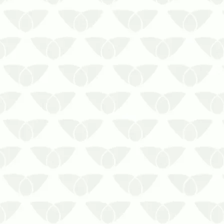
como residências, comércios,
empresas, indústrias e outros
estabelecimento…