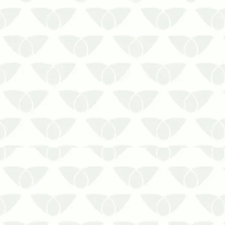
As elevadas temperaturas e as
pancadas de chuvas frequentes do
verão criam as condições perfeitas para
a reprodução de pragas urbanas, que
invadem qualquer ambiente de forma
sorrateira e silenciosa. Começar o
início do ano sem o controle de pragas
ur…