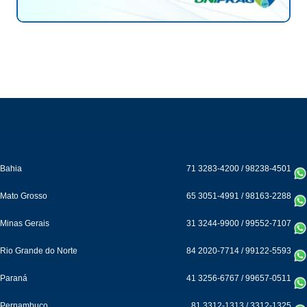
Bahia
71 3283-4200
/
98238-4501
Mato Grosso
65 3051-4991
/
98163-2288
Minas Gerais
31 3244-9900
/
99552-7107
Rio Grande do Norte
84 2020-7714
/
99122-5593
Paraná
41 3256-6767
/
99657-0511
Pernambuco
81 3312-1313
/
3312-1325