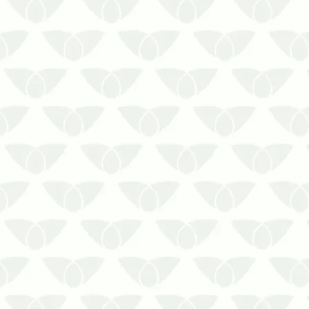
A manutenção do controle de pragas
urbanas em Cuiabá – MT prolonga os
resultadosEliminar a infestação de um
ambiente é um ponto importante para
preservar a segurança das pessoas,
evitar problemas estruturais e despesas