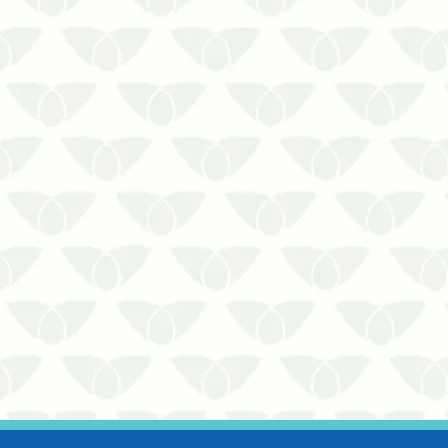
comum que insetos e outros agentes
indesejados se tornem mais ativos
dentro das residênciasCom o aumento
da população de pragas no verão,
muitas pessoas buscam alternativas
naturais para manter sua casa livre d…