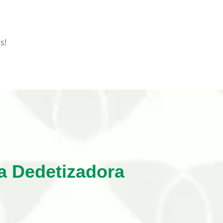
s!
a Dedetizadora