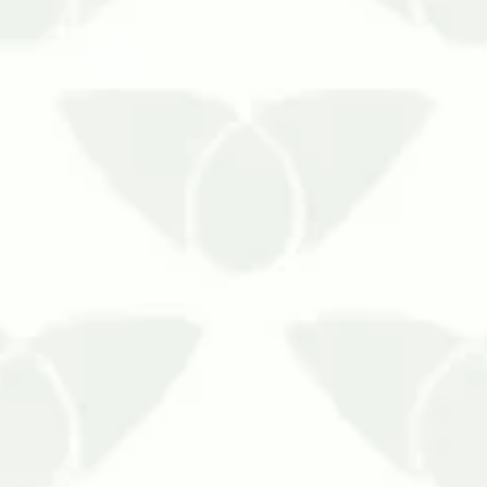
Ma
Conviver no mesmo espaço que as pr