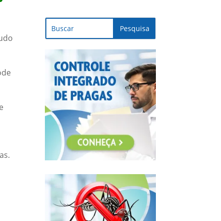
tudo
ode
e
as.