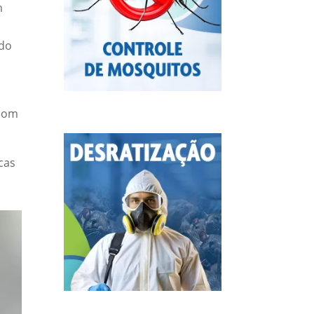
m
ndo
 com
cas