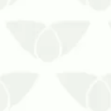
nter o local livre de moscas exige estratégias precisas e eficien
agas urbanas é um dos piores problemas que as pessoas podem
colônias se proliferam com rapidez sem os cuidados…