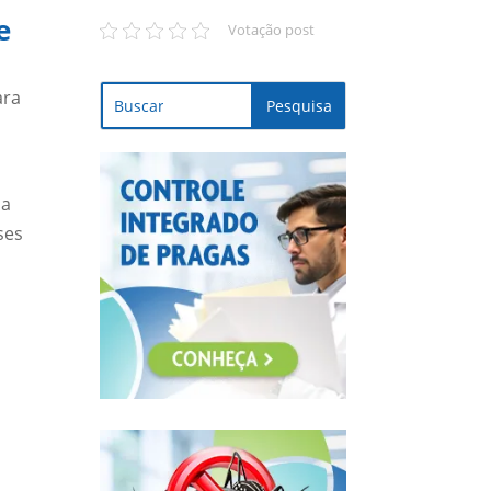
e
Votação post
ara
ma
ses