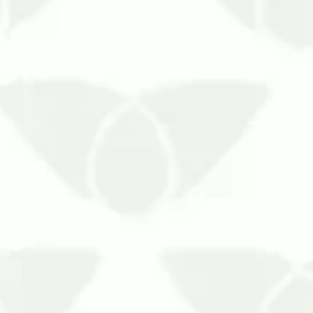
a se proteger de microrganismos nocivos! Saiba quais são os ben