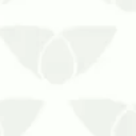
 com serviços de sanitização residenciais! Esse serviço é com