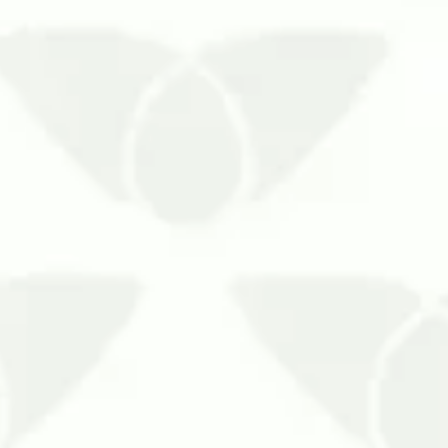
Cuiabá – MT ajuda a otimizar os recursos financeirosO contro
ncipalmente porque os agentes chegam quando menos se esper