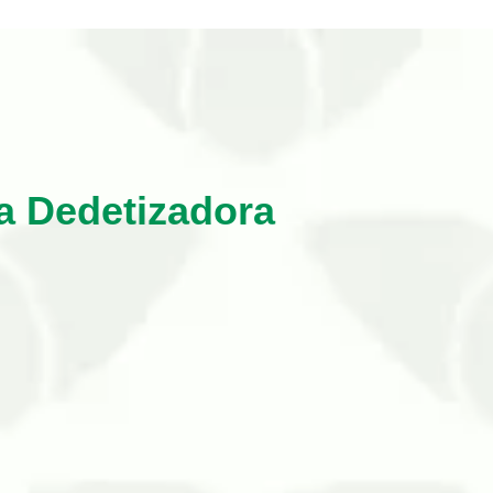
a Dedetizadora
A presença de
pragas urbanas
pode causar
ios, empresas ou indústri…