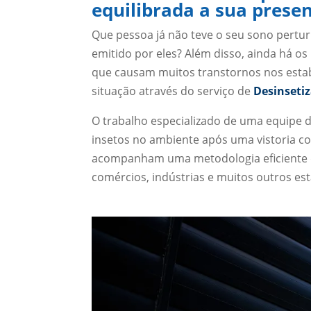
equilibrada a sua prese
Que pessoa já não teve o seu sono pert
emitido por eles? Além disso, ainda há os
que causam muitos transtornos nos estabe
situação através do serviço de
Desinseti
O trabalho especializado de uma equipe d
insetos no ambiente após uma vistoria co
acompanham uma metodologia eficiente qu
comércios, indústrias e muitos outros es