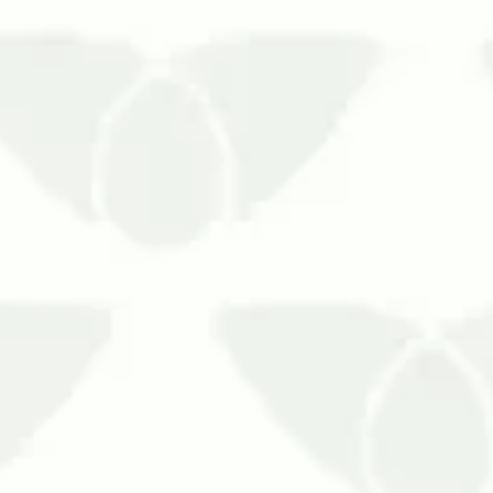
O planejamento anual de dedetização em 
em diversos ambientes, pri