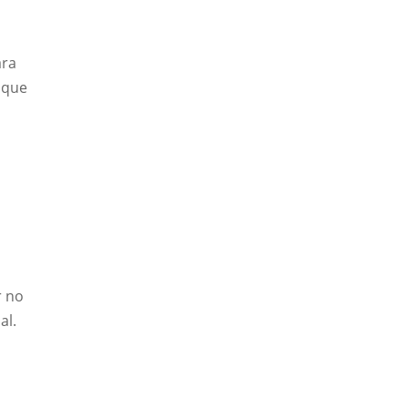
ara
 que
r no
al.