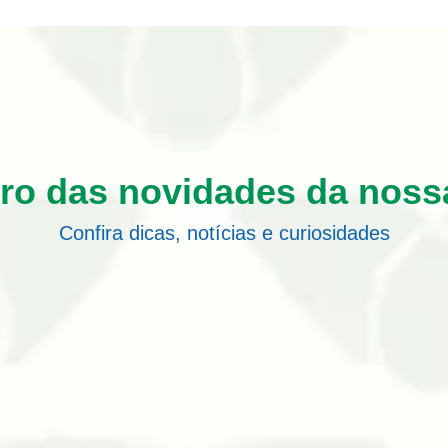
tro das novidades da noss
Confira dicas, notícias e curiosidades
 contribui para reduzir os riscos de infestação nos imóveis 
ambientes. Seja em residências e condomínios, seja em comérc