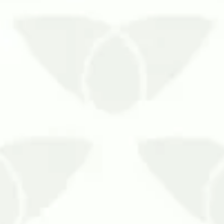
le de pragas urbanas pode ser necessário
a e causam grandes problem…