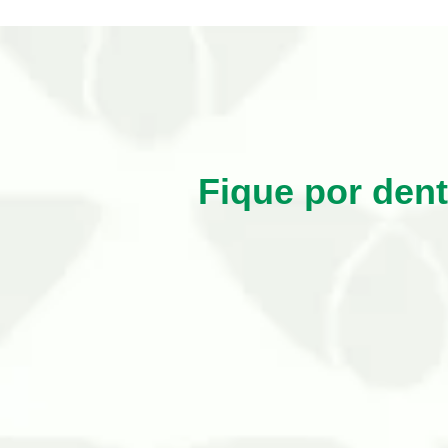
Fique por den
A dedetização programada em Cuiabá – MT
diversos transtornos nos 