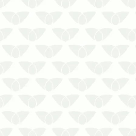
O serviço de uma dedetizadora para
empresas em Cuiabá – MT é essencial
na sociedadeQualquer ambiente está
sujeito à ação silenciosa das pragas
urbanas, que chegam quando menos
se espera e podem causar sérios
problemas de saúde para as pessoas.
No con…