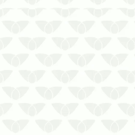
O planejamento anual de dedetização
em Cuiabá – MT ajuda a otimizar os
recursos financeirosO controle de
pragas urbanas pode ser necessário
em diversos ambientes, principalmente
porque os agentes chegam quando
menos se espera e causam grandes
problem…