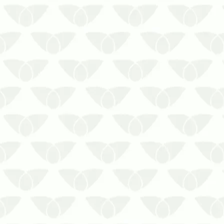
dos agentes, além do que podem gerar
complicações de saúde pela
possibilidade de transmissão de
doenças. Embora a infest…