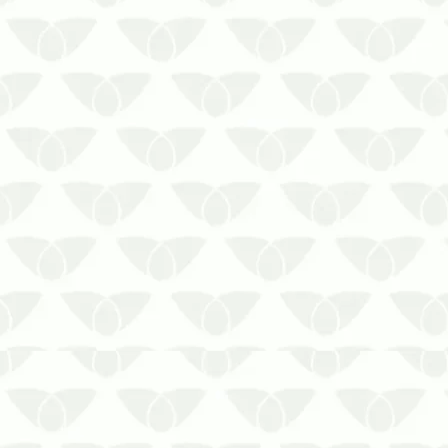
O contrato de dedetização para
condomínios em Cuiabá – MT mantém
o local protegido contra as pragas