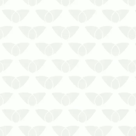
As pragas urbanas são um problema
comum nas cidades e afetam diversos
ambientes com a sua presença
discreta. Os focos, que surgem com
mais frequência em épocas quentes,
podem invadir empresas e
condomínios, prejudicando a
segurança das pessoas e cola…