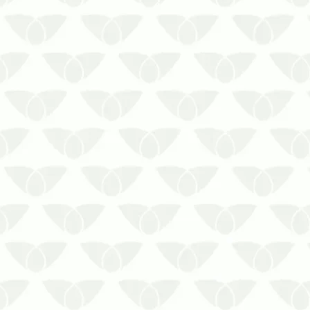
A infestação de pragas urbanas surge
quando menos se espera e pode
causar inúmeros prejuízos sem as
medidas eficientes de controle. Por