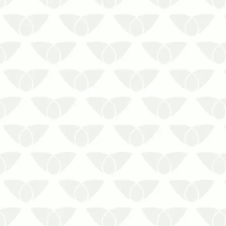
A dedetização em empresas em
Cuiabá – MT é a solução contra
infestações silenciosasA invasão de
pragas urbanas pode prejudicar
diversos espaços urbanos, gerando
preocupação e dor de cabeça para as
pessoas. Os agentes, que chegam
quando menos se esper…