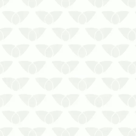
A dedetização programada em Cuiabá
– MT contribui para reduzir os riscos de
infestação nos imóveis A presença de
pragas urbanas pode causar diversos
transtornos nos ambientes. Seja em
residências e condomínios, seja em
comércios, empresas ou indústri…