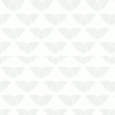
O controle de pragas urbanas é
essencial para a manutenção da saúde
pública, pois evita a disseminação em
massa de doenças e protege a
segurança da população. Sem dúvida,
é um serviço fundamental em qualquer
ambiente que possa se tornar alvo das
infe…