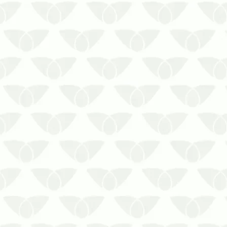
Por que investir em dedetização em
Cuiabá – MT de forma contínua?