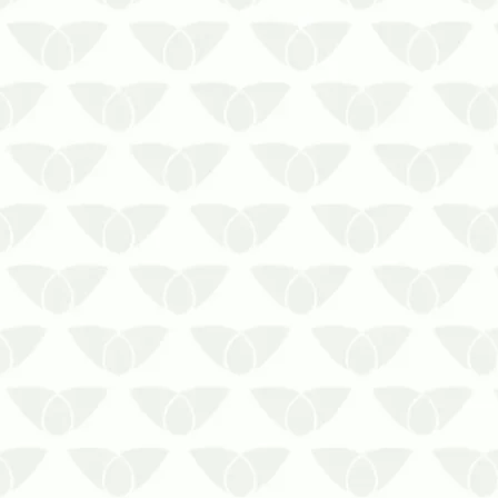
Conviver no mesmo ambiente que as
pragas urbanas é extremamente
desagradável, especialmente para
algumas pessoas que possuem medo