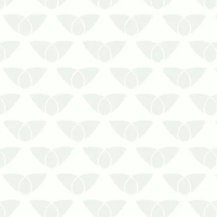
A dedetização profissional em Cuiabá –
MT evita surpresasÉ muito provável
que você conheça a reputação das
pragas urbanas e saiba que as
medidas preventivas contra a
infestação são essenciais em diversos
ambientes. Tanto nas residências
quanto nas em…