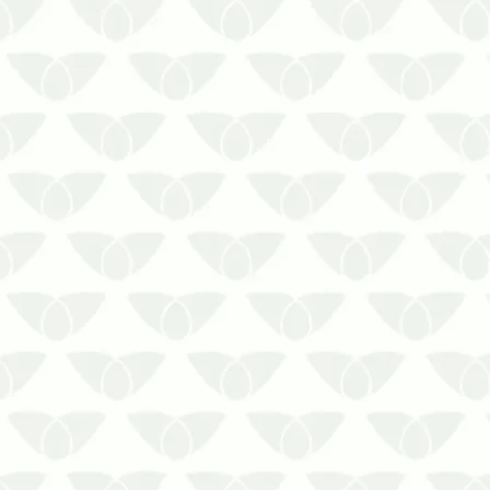
Empresas, condomínios, indústrias,
comércios e instituições precisam
manter suas atividades funcionando
sem interrupções. Nesse cenário, a
presença de pragas urbanas pode
representar um…