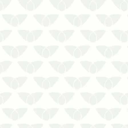
urbanasAs pragas urbanas são um
problema comum nas cidades e podem
invadir qualquer ambiente quando
menos se espera. Elas são ágeis, se
adaptam com fa…