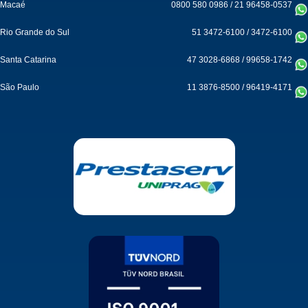
Macaé
0800 580 0986
/
21 96458-0537
Rio Grande do Sul
51 3472-6100
/
3472-6100
Santa Catarina
47 3028-6868
/
99658-1742
São Paulo
11 3876-8500
/
96419-4171