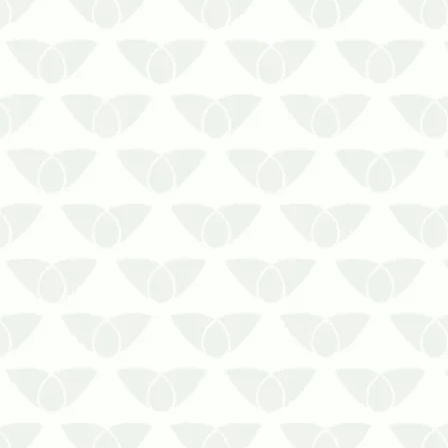
A dedetização em condomínios em
Cuiabá – MT é uma medida importante
para preservar a segurança das
pessoasConviver com as pragas
urbanas é um problema que ninguém
deseja enfrentar, mas elas surgem
quando menos se espera e podem se
tornar um grande ri…