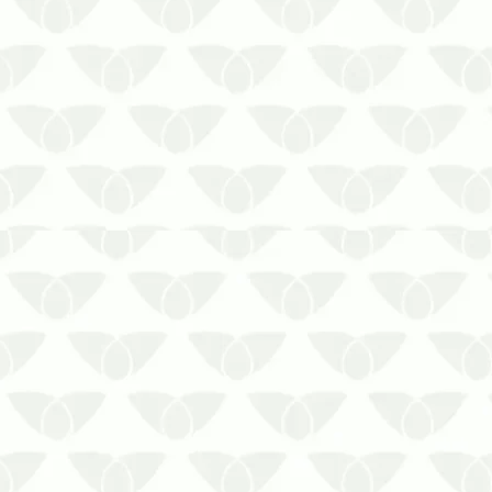
As elevadas temperaturas e as
pancadas de chuvas frequentes do
verão criam as condições perfeitas para
a reprodução de pragas urbanas, que
invadem qualquer ambiente de forma
sorrateira e silenciosa. Começar o
início do ano sem o controle de pragas
ur…