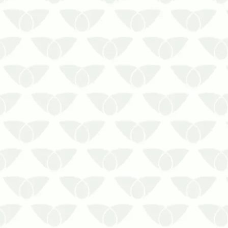
Mantenha seu espaço livre de pragas
com a dedetização preventivaO seu lar
deve ser um refúgio protegido e seguro
para a sua família. Por isso, pragas
urbanas não devem ter vez no seu
espaço. A dedetização preventiva no
verão é a solução fundamental p…