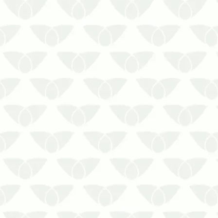
em pouco tempo. Em ambientes
corporativos, a presença discreta de
baratas, formigas, mosquitos, moscas e
outros agent…