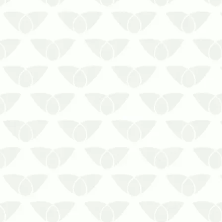
O controle de pragas recorrente em
Cuiabá – MT é a melhor solução contra
os focos insistentesQualquer ambiente
está suscetível a receber a visita
incômoda das pragas urbanas, que
surgem quando menos se espera e
podem causar inúmeros problemas
para as…