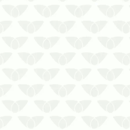
A proliferação de pragas em ambientes
urbanos é um problema comum nas
cidades e pode afetar a saúde das
pessoas. Alguns agentes transmitem
doenças perigosas, mas também se
destacam pelos prejuízos que causam
aos imóveis e às atividades comerciais
ou …