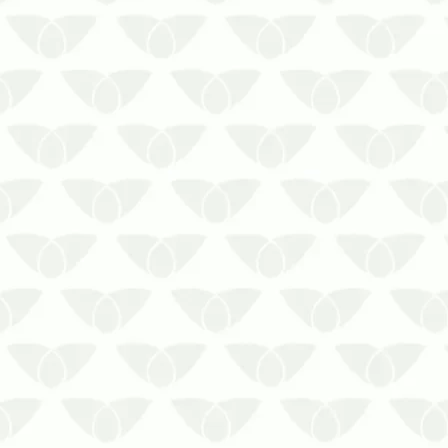
A manutenção do controle de pragas
urbanas em Cuiabá – MT prolonga os
resultadosEliminar a infestação de um
ambiente é um ponto importante para
preservar a segurança das pessoas,
evitar problemas estruturais e despesas
financeiras com reparos ou açõe…