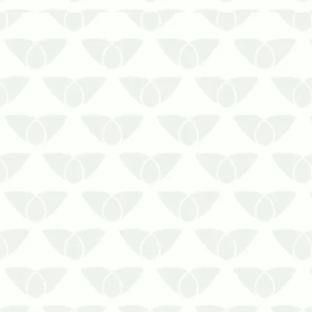
Proteja o seu ambiente e a sua saúde
com o contrato de controle de pragas
em Cuiabá – MTAs pragas urbanas
frequentemente são um problema para
as pessoas em diversos ambientes,
como residências, comércios,
empresas, indústrias e outros
estabelecimento…