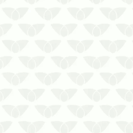
O controle de pragas em condomínios
em Cuiabá – MT é a solução contra as
infestações silenciosasConviver com
as pragas urbanas é um problema que
ninguém gostaria de enfrentar, mas
pode acontecer quando menos se
espera e gerar transtornos para as
pess…