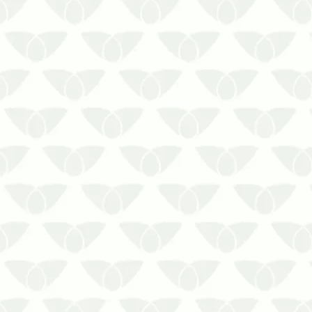
O controle de pragas em ambientes
industriais em Cuiabá – MT previne a
segurança das equipesConviver no