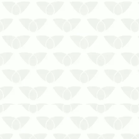
O Controle Integrado de Pragas em
Cuiabá – MT é a solução contra
infestaçõesAs pragas urbanas têm uma