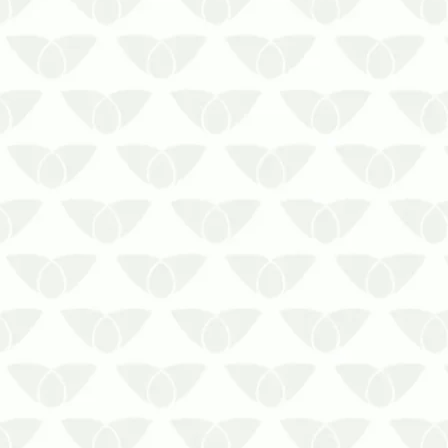
mesmo ambiente que as pragas
urbanas representa um risco direto à
saúde, afinal, os agentes são
responsáveis pela disseminação de
doenças perigosa…