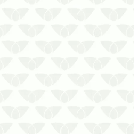
O combate às pragas nas cidades é um
compromisso constante em ambientes
que desejam evitar problemas
estruturais e manter a segurança das
pessoas. Com o suporte de uma
empresa especializada, é possível
localizar e eliminar os focos dos
agentes por me…