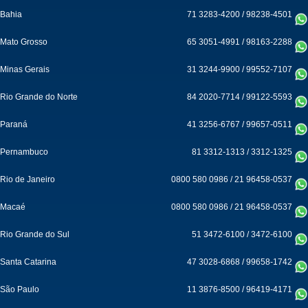
Bahia
71 3283-4200
/
98238-4501
Mato Grosso
65 3051-4991
/
98163-2288
Minas Gerais
31 3244-9900
/
99552-7107
Rio Grande do Norte
84 2020-7714
/
99122-5593
Paraná
41 3256-6767
/
99657-0511
Pernambuco
81 3312-1313
/
3312-1325
Rio de Janeiro
0800 580 0986
/
21 96458-0537
Macaé
0800 580 0986
/
21 96458-0537
Rio Grande do Sul
51 3472-6100
/
3472-6100
Santa Catarina
47 3028-6868
/
99658-1742
São Paulo
11 3876-8500
/
96419-4171