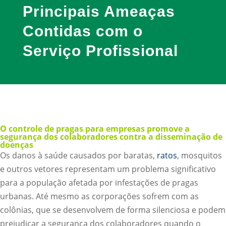
Principais Ameaças
Contidas com o
Serviço Profissional
O controle de pragas para empresas promove a
segurança dos colaboradores contra a disseminação de
doenças
Os danos à saúde causados por baratas,
ratos
, mosquitos
e outros vetores representam um problema significativo
para a população afetada por infestações de pragas
urbanas. Até mesmo as corporações sofrem com as
colônias, que se desenvolvem de forma silenciosa e podem
prejudicar a segurança dos colaboradores quando o