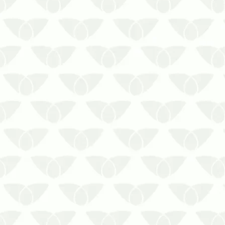
péssima reputação nas cidades,
principalmente porque causam
problemas por onde passam. Em
comércios, empresas e indústrias, a
presença discreta pode…