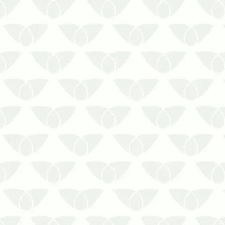
pragas urbanas pode prejudicar
diversos espaços urbanos, gerando
preocupação e dor de cabeça para as
pessoas. Os agentes, que chegam
quando menos se esper…