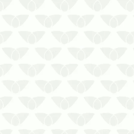
medidas preventivas contra a
infestação são essenciais em diversos
ambientes. Tanto nas residências
quanto nas em…