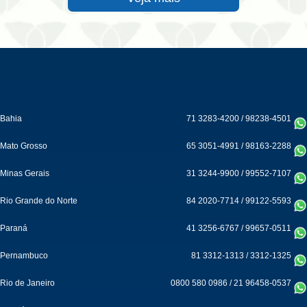
Bahia
71 3283-4200
/
98238-4501
Mato Grosso
65 3051-4991
/
98163-2288
Minas Gerais
31 3244-9900
/
99552-7107
Rio Grande do Norte
84 2020-7714
/
99122-5593
Paraná
41 3256-6767
/
99657-0511
Pernambuco
81 3312-1313
/
3312-1325
Rio de Janeiro
0800 580 0986
/
21 96458-0537