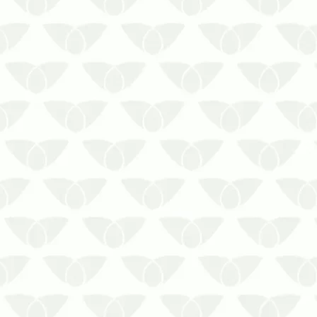
recursos financeirosO controle de
pragas urbanas pode ser necessário
em diversos ambientes, principalmente
porque os agentes chegam quando
menos se espera e causam grandes
problem…