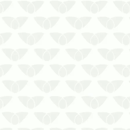
A dedetização em empresas em
Cuiabá – MT é a solução contra
infestações silenciosasA invasão de