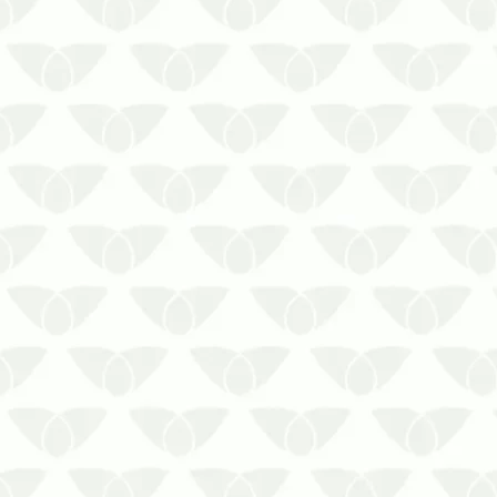
Conviver no mesmo ambiente que as
pragas urbanas é extremamente
desagradável, especialmente para
algumas pessoas que possuem medo
dos agentes, além do que podem gerar
complicações de saúde pela
possibilidade de transmissão de
doenças. Embora a infest…