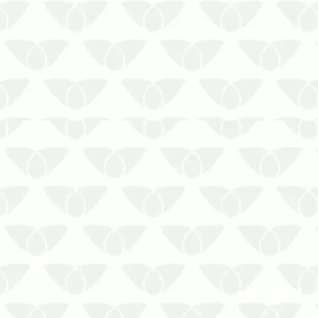
O planejamento anual de dedetização
em Cuiabá – MT ajuda a otimizar os