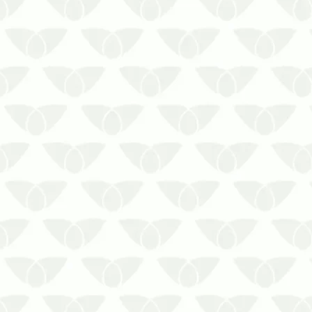
A infestação de pragas urbanas surge
quando menos se espera e pode
causar inúmeros prejuízos sem as
medidas eficientes de controle. Por
isso, é importante investir em uma
dedetizadora profissional em Cuiabá –
MT ao primeiro sinal dos agentes
infestan…