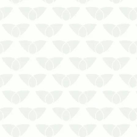
Por que investir em dedetização em
Cuiabá – MT de forma contínua?
Empresas, condomínios, indústrias,
comércios e instituições precisam
manter suas atividades funcionando
sem interrupções. Nesse cenário, a
presença de pragas urbanas pode
representar um…