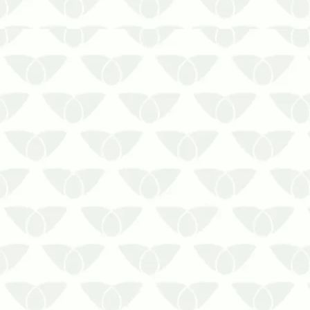
O contrato de dedetização para
condomínios em Cuiabá – MT mantém
o local protegido contra as pragas
urbanasAs pragas urbanas são um
problema comum nas cidades e podem
invadir qualquer ambiente quando
menos se espera. Elas são ágeis, se
adaptam com fa…