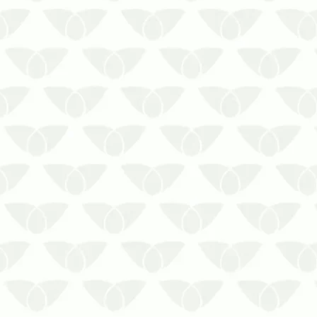
O serviço de uma dedetizadora para
empresas em Cuiabá – MT é essencial
na sociedadeQualquer ambiente está
sujeito à ação silenciosa das pragas
urbanas, que chegam quando menos
se espera e podem causar sérios
problemas de saúde para as pessoas.
No con…