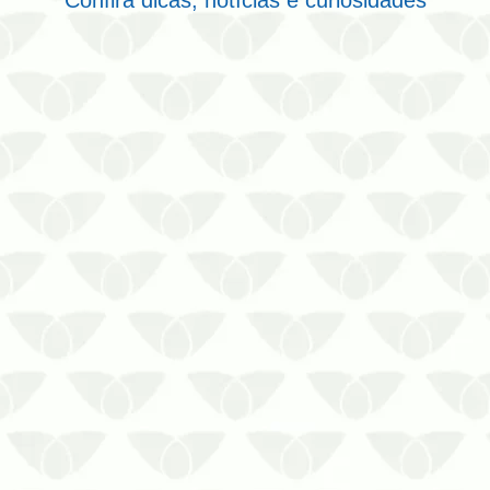
Confira dicas, notícias e curiosidades
A dedetização programada em Cuiabá
– MT contribui para reduzir os riscos de
infestação nos imóveis A presença de
pragas urbanas pode causar diversos
transtornos nos ambientes. Seja em
residências e condomínios, seja em
comércios, empresas ou indústri…