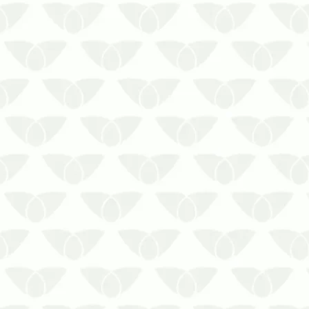
A dedetização profissional em Cuiabá –
MT evita surpresasÉ muito provável
que você conheça a reputação das
pragas urbanas e saiba que as