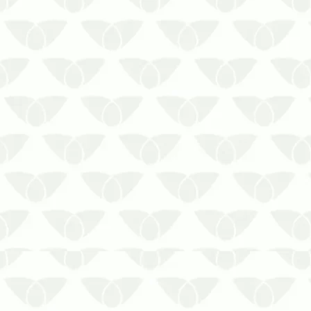
O controle de pragas urbanas é
essencial para a manutenção da saúde
pública, pois evita a disseminação em
massa de doenças e protege a
segurança da população. Sem dúvida,
é um serviço fundamental em qualquer
ambiente que possa se tornar alvo das
infe…