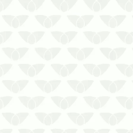
podem invadir empresas e
condomínios, prejudicando a
segurança das pessoas e cola…