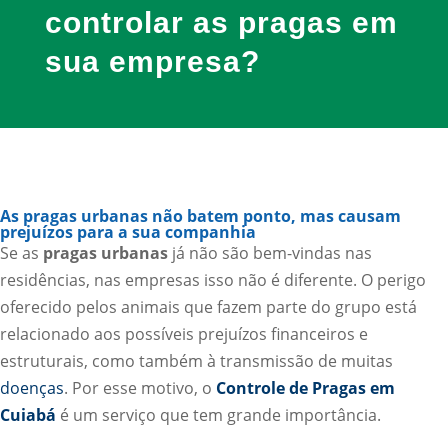
controlar as pragas em
sua empresa?
As pragas urbanas não batem ponto, mas causam
prejuízos para a sua companhia
Se as
pragas urbanas
já não são bem-vindas nas
residências, nas empresas isso não é diferente. O perigo
oferecido pelos animais que fazem parte do grupo está
relacionado aos possíveis prejuízos financeiros e
estruturais, como também à transmissão de muitas
doenças
. Por esse motivo, o
Controle de Pragas em
Cuiabá
é um serviço que tem grande importância.