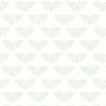
As pragas urbanas são um problema
comum nas cidades e afetam diversos
ambientes com a sua presença
discreta. Os focos, que surgem com
mais frequência em épocas quentes,