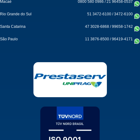
Macaé
0800 580 0986
/
21 96458-0537
Rio Grande do Sul
51 3472-6100
/
3472-6100
Santa Catarina
47 3028-6868
/
99658-1742
São Paulo
11 3876-8500
/
96419-4171