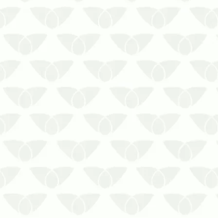
A dedetização em condomínios em
Cuiabá – MT é uma medida importante
para preservar a segurança das
pessoasConviver com as pragas
urbanas é um problema que ninguém
deseja enfrentar, mas elas surgem
quando menos se espera e podem se
tornar um grande ri…