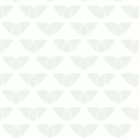
Confira quais são os métodos de
descupinização para casas de madeira
mais comuns!