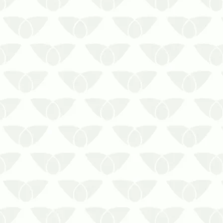
Fale com a Prestaserv Uniprag e
contrate tratamentos eficientes contra a
infestação de cupins nos rodapés