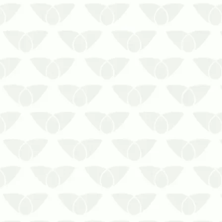
Conter as infestações de cupins em
casas de madeira exige tratamentos
adequados e produtos eficientes