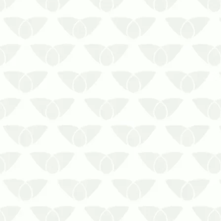
Encontrou indícios de Cupim de
Madeira Seca em Casas? Chame a
Prestaserv Uniprag o quanto antes!