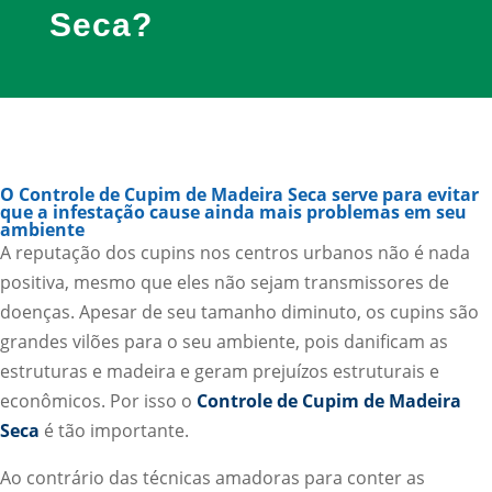
Seca?
O Controle de Cupim de Madeira Seca serve para evitar
que a infestação cause ainda mais problemas em seu
ambiente
A reputação dos cupins nos centros urbanos não é nada
positiva, mesmo que eles não sejam transmissores de
doenças. Apesar de seu tamanho diminuto, os cupins são
grandes vilões para o seu ambiente, pois danificam as
estruturas e madeira e geram prejuízos estruturais e
econômicos. Por isso o
Controle de Cupim de Madeira
Seca
é tão importante.
Ao contrário das técnicas amadoras para conter as