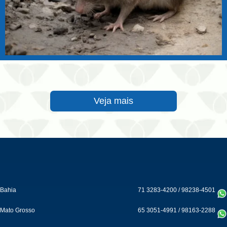
Veja mais
Bahia
71 3283-4200
/
98238-4501
Mato Grosso
65 3051-4991
/
98163-2288