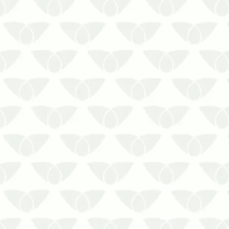
come parede? Fale com a Prestaserv
Uniprag e agende um horário conosco