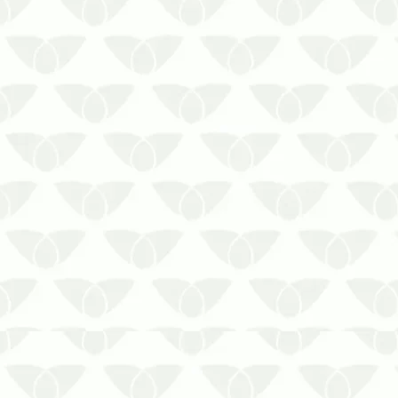
Investir na descupinização de casas de
madeira é sinônimo de tranquilidade
para toda a sua família