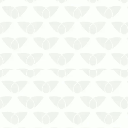
Encontrou uma infestação de cupins no
telhado do seu espaço? Conte com a
Prestaserv Uniprag para resolver o
problema!