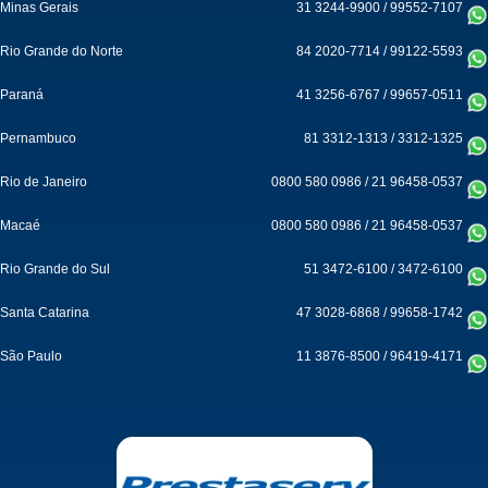
Minas Gerais
31 3244-9900
/
99552-7107
Rio Grande do Norte
84 2020-7714
/
99122-5593
Paraná
41 3256-6767
/
99657-0511
Pernambuco
81 3312-1313
/
3312-1325
Rio de Janeiro
0800 580 0986
/
21 96458-0537
Macaé
0800 580 0986
/
21 96458-0537
Rio Grande do Sul
51 3472-6100
/
3472-6100
Santa Catarina
47 3028-6868
/
99658-1742
São Paulo
11 3876-8500
/
96419-4171