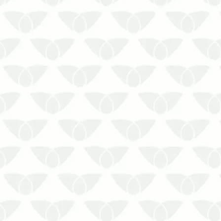
Precisa de Dedetização de
Cupim de
Madeira Seca
em seu ambiente? Entre
em contato com a Prestaserv Uniprag