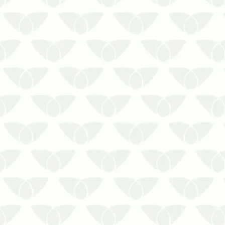
Para obter eficiência e segurança
contra os cupins, fale com a Prestaserv
Uniprag e solicite um atendimento