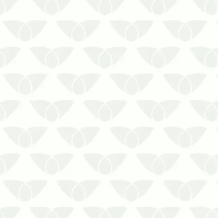
O sistema de barreira contra cupins em
casas de madeira ajuda a manter os
invasores longe do seu lar!