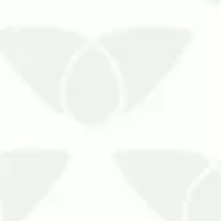
O controle de pombos profissional garante bons resultados
urbanas é extremamente desagradável para as pessoas, além 
bons exemplos, pois são uma ameaça direta à segurança pe…