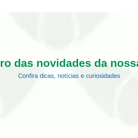
tro das novidades da noss
Confira dicas, notícias e curiosidades
ondomínios em Cuiabá – MT favorece a transmissão de doença
 passam. Algumas se destacam pela ameaça à saúde, como o