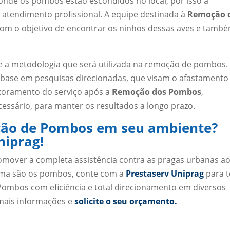
 onde os pombos estão escondidos no local, por isso a
o atendimento profissional. A equipe destinada à
Remoção 
om o objetivo de encontrar os ninhos dessas aves e tamb
ne a metodologia que será utilizada na remoção de pombos.
 base em pesquisas direcionadas, que visam o afastamento
itoramento do serviço após a
Remoção dos Pombos
,
cessário, para manter os resultados a longo prazo.
oção de Pombos em seu ambiente?
niprag!
over a completa assistência contra as pragas urbanas a
lema são os pombos, conte com a
Prestaserv Uniprag
para t
ombos com eficiência e total direcionamento em diversos
mais informações e
solicite o seu orçamento.