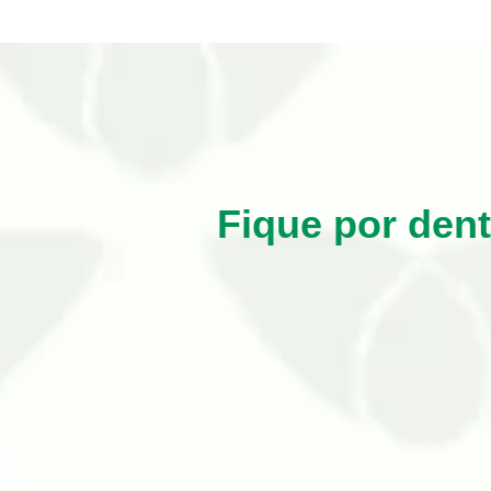
Fique por den
Negligenciar o controle de pombos em c
problemas que causam por onde