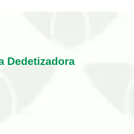
a Dedetizadora
sAs pragas urbanas são conhecidas pelos
s pombos, aves que se adaptar…