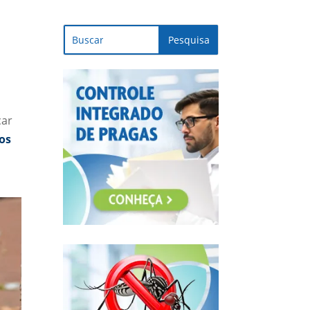
car
os