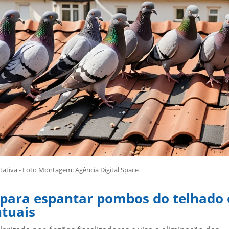
tiva - Foto Montagem: Agência Digital Space
 para espantar pombos do telhado 
ntuais