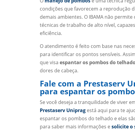
O
manejo de pombos
é uma técnica regul
condições que favorecem a reprodução de
demais ambientes. O IBAMA não permite 
técnicas de trabalho de alto nível, capaze
eficiência.
O atendimento é feito com base nas nece
para identificar os pontos sensíveis. Ass
que visa
espantar os pombos do telhado
dores de cabeça.
Fale com a Prestaserv U
para espantar os pombo
Se você deseja a tranquilidade de viver 
Prestaserv Uniprag
está aqui para te aj
espantar os pombos do telhado e elas sã
para saber mais informações e
solicite 