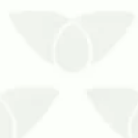
s pombos, aves que se adaptar…