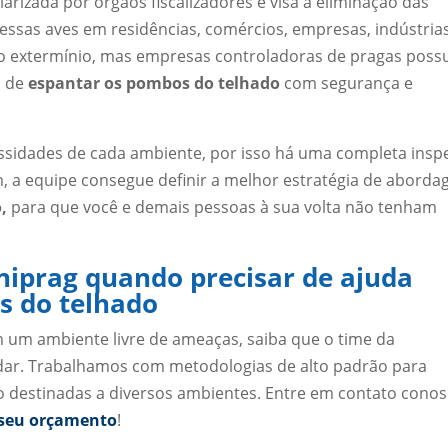
arizada por órgãos fiscalizadores e visa a eliminação das
ssas aves em residências, comércios, empresas, indústria
o extermínio, mas empresas controladoras de pragas pos
s de
espantar os pombos do telhado
com segurança e
ssidades de cada ambiente, por isso há uma completa insp
im, a equipe consegue definir a melhor estratégia de abord
,
para que você e demais pessoas à sua volta não tenham
niprag quando precisar de ajuda
s do telhado
em um ambiente livre de ameaças, saiba que o time da
udar. Trabalhamos com metodologias de alto padrão para
o destinadas a diversos ambientes. Entre em contato cono
o seu orçamento
!