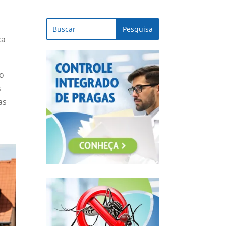
ça
io
s
as