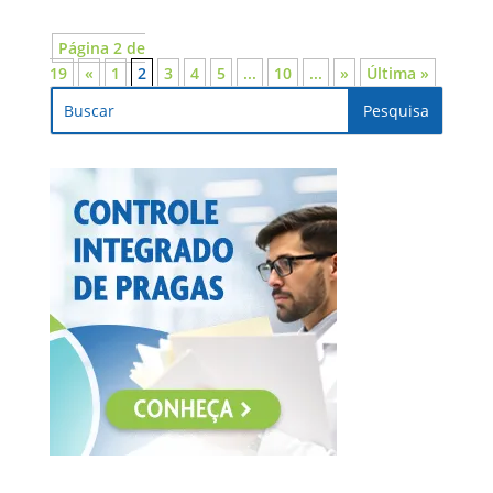
Página 2 de
19
«
1
2
3
4
5
...
10
...
»
Última »